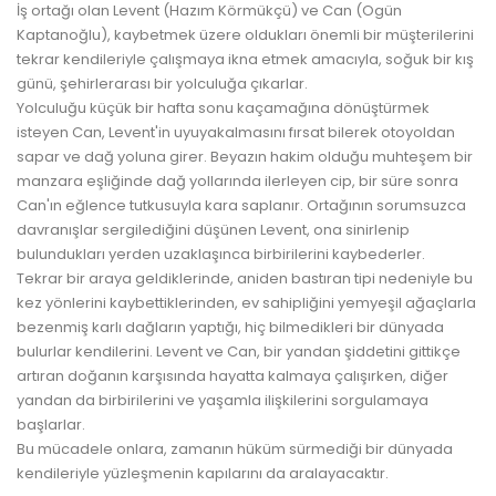
İş ortağı olan Levent (Hazım Körmükçü) ve Can (Ogün
Kaptanoğlu), kaybetmek üzere oldukları önemli bir müşterilerini
tekrar kendileriyle çalışmaya ikna etmek amacıyla, soğuk bir kış
günü, şehirlerarası bir yolculuğa çıkarlar.
Yolculuğu küçük bir hafta sonu kaçamağına dönüştürmek
isteyen Can, Levent'in uyuyakalmasını fırsat bilerek otoyoldan
sapar ve dağ yoluna girer. Beyazın hakim olduğu muhteşem bir
manzara eşliğinde dağ yollarında ilerleyen cip, bir süre sonra
Can'ın eğlence tutkusuyla kara saplanır. Ortağının sorumsuzca
davranışlar sergilediğini düşünen Levent, ona sinirlenip
bulundukları yerden uzaklaşınca birbirilerini kaybederler.
Tekrar bir araya geldiklerinde, aniden bastıran tipi nedeniyle bu
kez yönlerini kaybettiklerinden, ev sahipliğini yemyeşil ağaçlarla
bezenmiş karlı dağların yaptığı, hiç bilmedikleri bir dünyada
bulurlar kendilerini. Levent ve Can, bir yandan şiddetini gittikçe
artıran doğanın karşısında hayatta kalmaya çalışırken, diğer
yandan da birbirilerini ve yaşamla ilişkilerini sorgulamaya
başlarlar.
Bu mücadele onlara, zamanın hüküm sürmediği bir dünyada
kendileriyle yüzleşmenin kapılarını da aralayacaktır.