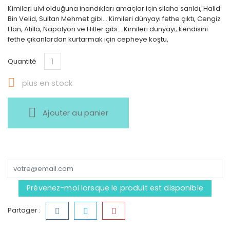
Kimileri ulvi olduğuna inandıkları amaçlar için silaha sarıldı, Halid
Bin Velid, Sultan Mehmet gibi... Kimileri dünyayı fethe çıktı, Cengiz
Han, Atilla, Napolyon ve Hitler gibi... Kimileri dünyayı, kendisini
fethe çıkanlardan kurtarmak için cepheye koştu,
Quantité

plus en stock
Ajouter au panier
Prévenez-moi lorsque le produit est disponible
Partager :