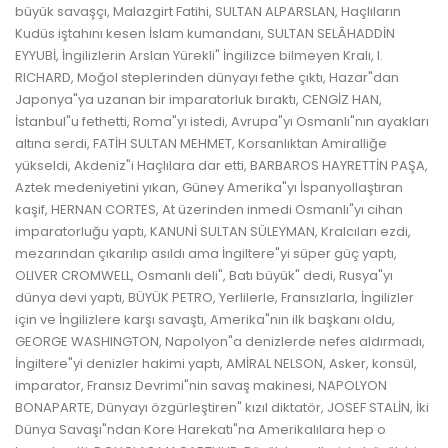
büyük savaşçı, Malazgirt Fatihi, SULTAN ALPARSLAN, Haçlıların
Kudüs iştahını kesen İslam kumandanı, SULTAN SELÂHADDİN
EYYUBİ, İngilizlerin Arslan Yürekli" İngilizce bilmeyen Kralı, I.
RICHARD, Moğol steplerinden dünyayı fethe çıktı, Hazar"dan
Japonya"ya uzanan bir imparatorluk bıraktı, CENGİZ HAN,
İstanbul"u fethetti, Roma"yı istedi, Avrupa"yı Osmanlı"nın ayakları
altına serdi, FATİH SULTAN MEHMET, Korsanlıktan Amiralliğe
yükseldi, Akdeniz"i Haçlılara dar etti, BARBAROS HAYRETTİN PAŞA,
Aztek medeniyetini yıkan, Güney Amerika"yı İspanyollaştıran
kaşif, HERNAN CORTES, At üzerinden inmedi Osmanlı"yı cihan
imparatorluğu yaptı, KANUNİ SULTAN SÜLEYMAN, Kralcıları ezdi,
mezarından çıkarılıp asıldı ama İngiltere"yi süper güç yaptı,
OLIVER CROMWELL, Osmanlı deli", Batı büyük" dedi, Rusya"yı
dünya devi yaptı, BÜYÜK PETRO, Yerlilerle, Fransızlarla, İngilizler
için ve İngilizlere karşı savaştı, Amerika"nın ilk başkanı oldu,
GEORGE WASHINGTON, Napolyon"a denizlerde nefes aldırmadı,
İngiltere"yi denizler hakimi yaptı, AMİRAL NELSON, Asker, konsül,
imparator, Fransız Devrimi"nin savaş makinesi, NAPOLYON
BONAPARTE, Dünyayı özgürleştiren" kızıl diktatör, JOSEF STALİN, İki
Dünya Savaşı"ndan Kore Harekatı"na Amerikalılara hep o