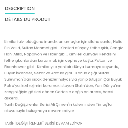
DESCRIPTION
DÉTAILS DU PRODUIT
Kimileri ulvi olduğuna inandıkları amaçlar için silaha sarıldı, Halid
Bin Velid, Sultan Mehmet gibi... Kimileri dünyayı fethe çıktı, Cengiz
Han, Atilla, Napolyon ve Hitler gibi... Kimileri dünyayı, kendisini
fethe çıkanlardan kurtarmak için cepheye koştu, Patton ve
Eisenhower gibi... Kimileriyse yeni bir dünya kurmaya soyundu,
Büyük İskender, Sezar ve Atatürk gibi... Kanun aşığı Sultan
Süleyman'dan sıcak denizler hülyasıyla yanıp tutuşan Çar Büyük
Petro'ya, kızıl rejimini korumak isteyen Stalin'den, Yeni Dünya'nın
zenginliğiyle gözleri dönen Cortes'e değin onlarcası, hepsi
askerdi.
Tarihi Değiştirenler Serisi Ali Çimen'in kaleminden Timaş'ta
okuyucuyla buluşmaya devam ediyor...
TARİHİ DEĞİŞTİRENLER" SERİSİ DEVAM EDİYOR