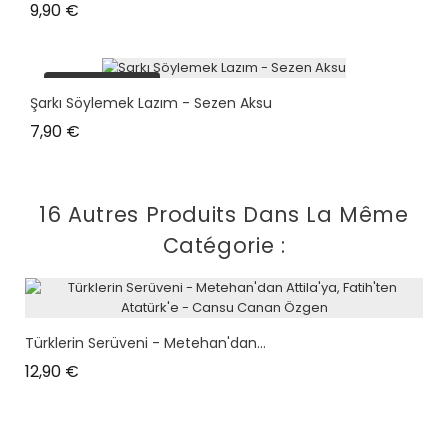
Prix
9,90 €
plus en stock
Şarkı Söylemek Lazım - Sezen Aksu
Prix
7,90 €
16 Autres Produits Dans La Même
Catégorie :
Türklerin Serüveni - Metehan'dan...
Prix
12,90 €