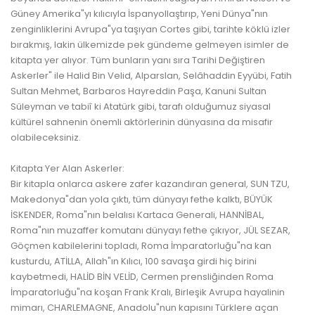
Güney Amerika"yı kılıcıyla İspanyollaştırıp, Yeni Dünya"nın
zenginliklerini Avrupa"ya taşıyan Cortes gibi, tarihte köklü izler
bırakmış, lakin ülkemizde pek gündeme gelmeyen isimler de
kitapta yer alıyor. Tüm bunların yanı sıra Tarihi Değiştiren
Askerler" ile Halid Bin Velid, Alparslan, Selâhaddin Eyyübi, Fatih
Sultan Mehmet, Barbaros Hayreddin Paşa, Kanuni Sultan
Süleyman ve tabiî ki Atatürk gibi, tarafı olduğumuz siyasal
kültürel sahnenin önemli aktörlerinin dünyasına da misafir
olabileceksiniz.
Kitapta Yer Alan Askerler:
Bir kitapla onlarca askere zafer kazandıran general, SUN TZU,
Makedonya"dan yola çıktı, tüm dünyayı fethe kalktı, BÜYÜK
İSKENDER, Roma"nın belalısı Kartaca Generali, HANNİBAL,
Roma"nın muzaffer komutanı dünyayı fethe çıkıyor, JÜL SEZAR,
Göçmen kabilelerini topladı, Roma İmparatorluğu"na kan
kusturdu, ATİLLA, Allah"ın Kılıcı, 100 savaşa girdi hiç birini
kaybetmedi, HALİD BİN VELİD, Cermen prensliğinden Roma
İmparatorluğu"na koşan Frank Kralı, Birleşik Avrupa hayalinin
mimarı, CHARLEMAGNE, Anadolu"nun kapısını Türklere açan