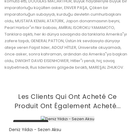
komuta etti, DOUGLAS MACARTHUR, Büyük hayalleriyle büyük bir
imparatorluğu küçülten asker, ENVER PAŞA, Çöken bir
imparatorluğun subayıydı, kurduğu devletin cumhurbaşkanı
oldu, MUSTAFA KEMAL ATATÜRK, Japon donanmasının beyni,
Pearl Harbor"ın fikir babası, AMİRAL ISOROKU YAMAMOTO,
Tanklara aşıktı, her iki dünya savaşında da tanklarla Amerika"yı
zafere taşıdı, GENERAL PATTON, Üstün Irk sevdasıyla dünyayı
ateşe veren Faşist lider, ADOLF HİTLER, Üniversite okuyamadı,
önce asker, sonra kahraman, ardından da Amerika"ya başkan
oldu, DWIGHT DAVID EISENHOWER, Hitler"i yendi, hiç savaş
kaybetmedi, Rus liderlerini gölgede bıraktı, MAREŞAL ZHUKOV.
Les Clients Qui Ont Acheté Ce
Produit Ont Également Acheté...
plus en stock
Deniz Yıldızı - Sezen Aksu