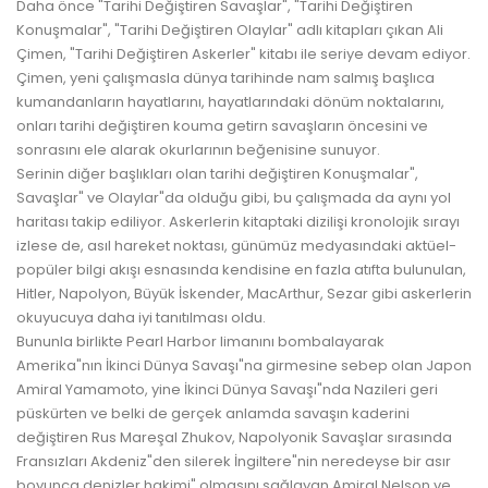
Daha önce "Tarihi Değiştiren Savaşlar", "Tarihi Değiştiren
Konuşmalar", "Tarihi Değiştiren Olaylar" adlı kitapları çıkan Ali
Çimen, "Tarihi Değiştiren Askerler" kitabı ile seriye devam ediyor.
Çimen, yeni çalışmasla dünya tarihinde nam salmış başlıca
kumandanların hayatlarını, hayatlarındaki dönüm noktalarını,
onları tarihi değiştiren kouma getirn savaşların öncesini ve
sonrasını ele alarak okurlarının beğenisine sunuyor.
Serinin diğer başlıkları olan tarihi değiştiren Konuşmalar",
Savaşlar" ve Olaylar"da olduğu gibi, bu çalışmada da aynı yol
haritası takip ediliyor. Askerlerin kitaptaki dizilişi kronolojik sırayı
izlese de, asıl hareket noktası, günümüz medyasındaki aktüel-
popüler bilgi akışı esnasında kendisine en fazla atıfta bulunulan,
Hitler, Napolyon, Büyük İskender, MacArthur, Sezar gibi askerlerin
okuyucuya daha iyi tanıtılması oldu.
Bununla birlikte Pearl Harbor limanını bombalayarak
Amerika"nın İkinci Dünya Savaşı"na girmesine sebep olan Japon
Amiral Yamamoto, yine İkinci Dünya Savaşı"nda Nazileri geri
püskürten ve belki de gerçek anlamda savaşın kaderini
değiştiren Rus Mareşal Zhukov, Napolyonik Savaşlar sırasında
Fransızları Akdeniz"den silerek İngiltere"nin neredeyse bir asır
boyunca denizler hakimi" olmasını sağlayan Amiral Nelson ve