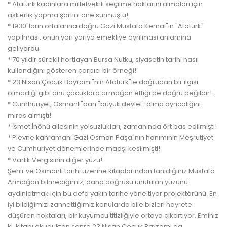
* Atatürk kadınlara milletvekili seçilme haklarını almaları için
askerlik yapma şartını öne sürmüştü!
* 1930"ların ortalarına doğru Gazi Mustafa Kemal"in "Atatürk"
yapılması, onun yarı yarıya emekliye ayrılması anlamına
geliyordu.
* 70 yıldır sürekli hortlayan Bursa Nutku, siyasetin tarihi nasıl
kullandığını gösteren çarpıcı bir örneği!
* 23 Nisan Çocuk Bayramı"nın Atatürk"le doğrudan bir ilgisi
olmadığı gibi onu çocuklara armağan ettiği de doğru değildir!
* Cumhuriyet, Osmanlı"dan "büyük devlet" olma ayrıcalığını
miras almıştı!
* İsmet İnönü ailesinin yolsuzlukları, zamanında ört bas edilmişti!
* Plevne kahramanı Gazi Osman Paşa"nın hanımının Meşrutiyet
ve Cumhuriyet dönemlerinde maaşı kesilmişti!
* Varlık Vergisinin diğer yüzü!
Şehir ve Osmanlı tarihi üzerine kitaplarından tanıdığınız Mustafa
Armağan bilmediğimiz, daha doğrusu unutulan yüzünü
aydınlatmak için bu defa yakın tarihe yöneltiyor projektörünü. En
iyi bildiğimizi zannettiğimiz konularda bile bizleri hayrete
düşüren noktaları, bir kuyumcu titizliğiyle ortaya çıkartıyor. Eminiz
ki, kitabı okuduktan sonra 23 Nisan Çocuk Bayramı da,