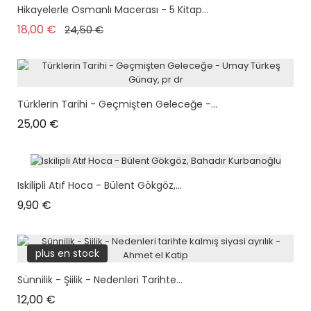
Hikayelerle Osmanlı Macerası - 5 Kitap...
plus en stock
Prix de base
Prix
18,00 €
24,50 €
Türklerin Tarihi - Geçmişten Geleceğe -...
Prix
25,00 €
Iskilipli Atıf Hoca - Bülent Gökgöz,...
Prix
9,90 €
plus en stock
Sünnilik - Şiilik - Nedenleri Tarihte...
Prix
12,00 €