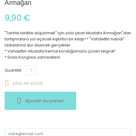
Armağan
9,90 €
"Tarihle birlikte düşünmek" için yola çıkan Mustafa Armağan"dan
tartışmalara yol açacak kışkırtıcı bir kitap! * "Vahdettin haindi"
iddialarına dur diyecek gerçekler
* Vahdettin-Mustafa Kemal kördüğümünü çözen telgraf!
* Sivas Kongresi zannedileni
Quantité

plus en stock
Ajouter au panier