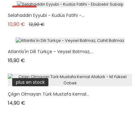
Promo !
Selahaddin Eyyubi - Kudüs Fatihi -...
Prix de base
Prix
10,90 €
12,90 €
Atlantis'in Dili Türkçe - Veysel Batmaz,...
Prix
16,90 €
plus en stock
Çılgın Olmayan Türk Mustafa Kemal...
Prix
14,90 €