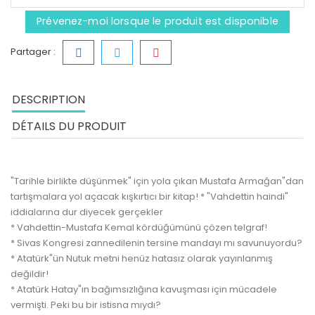
Prévenez-moi lorsque le produit est disponible
Partager :
DESCRIPTION
DÉTAILS DU PRODUIT
"Tarihle birlikte düşünmek" için yola çıkan Mustafa Armağan"dan
tartışmalara yol açacak kışkırtıcı bir kitap! * "Vahdettin haindi"
iddialarına dur diyecek gerçekler
* Vahdettin-Mustafa Kemal kördüğümünü çözen telgraf!
* Sivas Kongresi zannedilenin tersine mandayı mı savunuyordu?
* Atatürk"ün Nutuk metni henüz hatasız olarak yayınlanmış
değildir!
* Atatürk Hatay"ın bağımsızlığına kavuşması için mücadele
vermişti. Peki bu bir istisna mıydı?