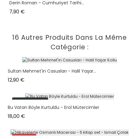
Derin Roman - Cumhuriyet Tarihi...
Prix
7,90 €
16 Autres Produits Dans La Même
Catégorie :
Sultan Mehmet'in Casusları - Halil Yaşar...
Prix
12,90 €
plus en stock
Bu Vatan Böyle Kurtuldu - Erol Mütercimler
Prix
18,00 €
Promo !