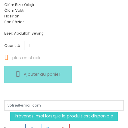
Ölüm Bize Yetişir
Ölüm Vakti
Hazırlan
Son Sözler.
Eser: Abdullah Sevinç.
Quantité

plus en stock
Ajouter au panier
Prévenez-moi lorsque le produit est disponible