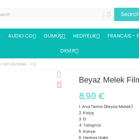
Searc
AUDIO CD
GÜMÜŞ
HEDIYELIK
FRANCAIS - 




DIGER

 Film Müzikleri - CD
Beyaz Melek Film
8,90 €
1. Ana Tema (Beyaz Melek)
2. Kaçış
3. El
4. Tanışma
5. Künye
6. Herkes Haklı