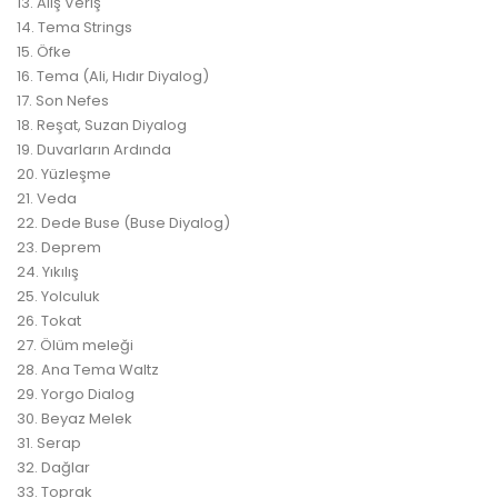
13. Alış Veriş
14. Tema Strings
15. Öfke
16. Tema (Ali, Hıdır Diyalog)
17. Son Nefes
18. Reşat, Suzan Diyalog
19. Duvarların Ardında
20. Yüzleşme
21. Veda
22. Dede Buse (Buse Diyalog)
23. Deprem
24. Yıkılış
25. Yolculuk
26. Tokat
27. Ölüm meleği
28. Ana Tema Waltz
29. Yorgo Dialog
30. Beyaz Melek
31. Serap
32. Dağlar
33. Toprak