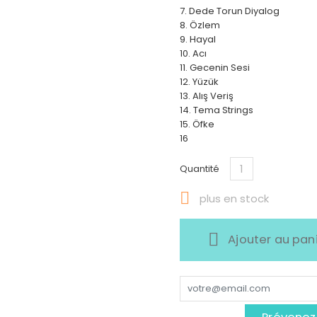
7. Dede Torun Diyalog
8. Özlem
9. Hayal
10. Acı
11. Gecenin Sesi
12. Yüzük
13. Alış Veriş
14. Tema Strings
15. Öfke
16
Quantité

plus en stock
Ajouter au pan