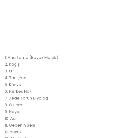
1. Ana Tema (Beyaz Melek)
2. Kaçış
3. El
4. Tanışma
5. Künye
6. Herkes Haklı
7. Dede Torun Diyalog
8. Özlem
9. Hayal
10. Acı
11. Gecenin Sesi
12. Yüzük