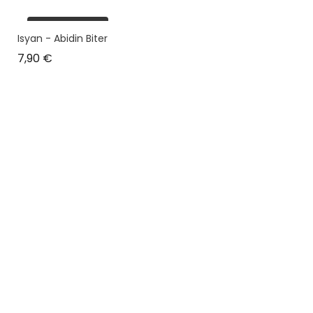
plus en stock
Isyan - Abidin Biter
Prix
7,90 €