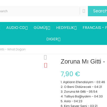
Searc
AUDIO CD
GÜMÜŞ
HEDIYELIK
FRANCAIS - 




DIGER

itti - Nihat Doğan
Zoruna Mı Gitti 
7,90 €
1. Aşkların Efendisiyim - 03:46
2. O Beni Öldürecek - 04:21
3. Zoruna Mı Gitti - 05:54
4. Tatlıya Bağlıyalım - 04:33
5. Asla - 04:23
6. Kim Sever Seni - 03:21