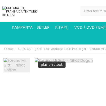
KAMPANYA - SETLER
KITAP
VCD / DVD FILM

Accueil
AUDIO CD
Şarkı -Folk-Arabesk-Halk-Pop-Diğer
Zoruna Mı G
plus en stock