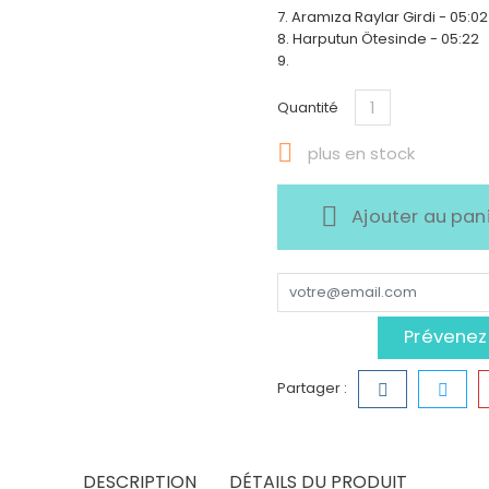
7. Aramıza Raylar Girdi - 05:02
8. Harputun Ötesinde - 05:22
9.
Quantité

plus en stock
Ajouter au pan
Prévenez-
Partager :
DESCRIPTION
DÉTAILS DU PRODUIT