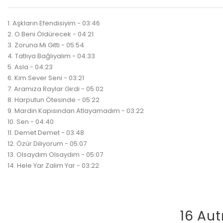
1. Aşkların Efendisiyim - 03:46
2. O Beni Öldürecek - 04:21
3. Zoruna Mı Gitti - 05:54
4. Tatlıya Bağlıyalım - 04:33
5. Asla - 04:23
6. Kim Sever Seni - 03:21
7. Aramıza Raylar Girdi - 05:02
8. Harputun Ötesinde - 05:22
9. Mardin Kapısından Atlayamadım - 03:22
10. Sen - 04:40
11. Demet Demet - 03:48
12. Özür Diliyorum - 05:07
13. Olsaydım Olsaydım - 05:07
14. Hele Yar Zalim Yar - 03:22
16 Aut