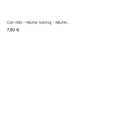
Can Gibi - Nilüfer Sarıtaş - Nilufer...
Prix
7,90 €