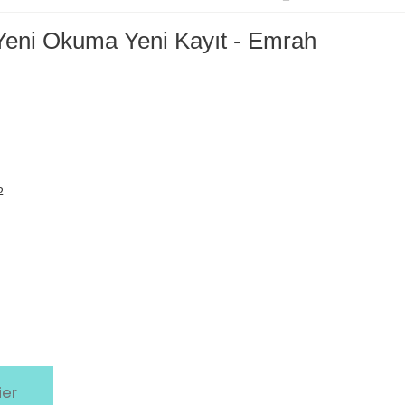
Yeni Okuma Yeni Kayıt - Emrah
2
ier