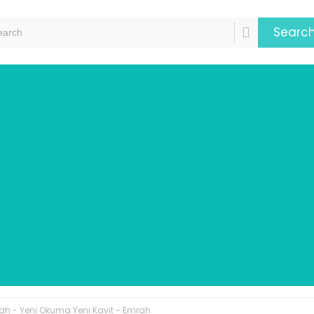
Searc
rah - Yeni Okuma Yeni Kayıt - Emrah