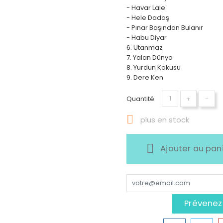
- Havar Lale
- Hele Dadaş
- Pınar Başından Bulanır
- Habu Diyar
6. Utanmaz
7. Yalan Dünya
8. Yurdun Kokusu
9. Dere Ken
Quantité
+
-

plus en stock
Ajouter au pan
Prévenez-