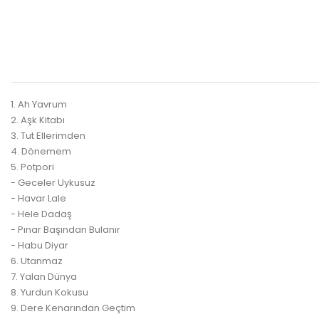
1. Ah Yavrum
2. Aşk Kitabı
3. Tut Ellerimden
4. Dönemem
5. Potpori
- Geceler Uykusuz
- Havar Lale
- Hele Dadaş
- Pınar Başından Bulanır
- Habu Diyar
6. Utanmaz
7. Yalan Dünya
8. Yurdun Kokusu
9. Dere Kenarından Geçtim