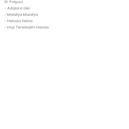
10. Potpori
- Adalara Gel
- Malatya Malatya
- Helvacı Helva
- Hop Tereleylim Havası.
plus en stock
plus en stock
Efsane Konserler 2CD - Livaneli
Bir Sevda Masalı - Yus
Prix
Prix
12,90 €
7,90 €