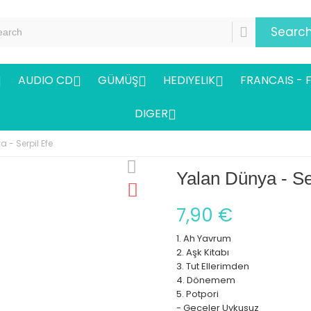
Searc
AUDIO CD
GÜMÜŞ
HEDIYELIK
FRANCAIS - 




DIGER

 - Serpil Efe
Yalan Dünya - Se
7,90 €
1. Ah Yavrum
2. Aşk Kitabı
3. Tut Ellerimden
4. Dönemem
5. Potpori
- Geceler Uykusuz