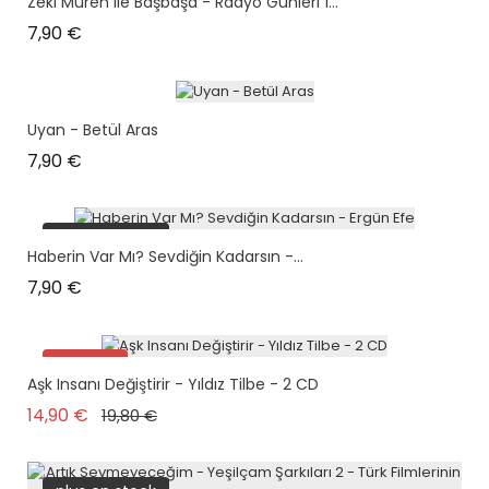
Zeki Müren Ile Başbaşa - Radyo Günleri 1...
Prix
7,90 €
Uyan - Betül Aras
Prix
7,90 €
plus en stock
Haberin Var Mı? Sevdiğin Kadarsın -...
Prix
7,90 €
Promo !
Aşk Insanı Değiştirir - Yıldız Tilbe - 2 CD
plus en stock
Prix de base
Prix
14,90 €
19,80 €