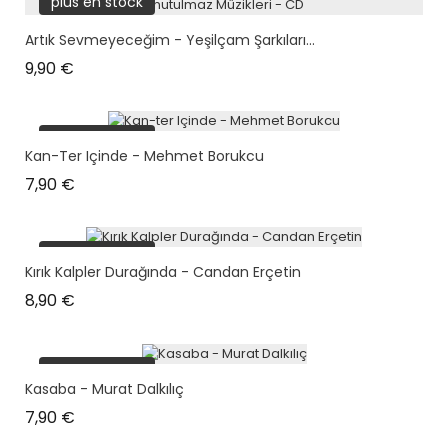
plus en stock
Artık Sevmeyeceğim - Yeşilçam Şarkıları...
Prix
9,90 €
plus en stock
Kan-Ter Içinde - Mehmet Borukcu
Prix
7,90 €
plus en stock
Kırık Kalpler Durağında - Candan Erçetin
Prix
8,90 €
plus en stock
Kasaba - Murat Dalkılıç
Prix
7,90 €