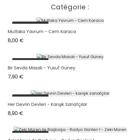
Catégorie :
plus en stock
Mutlaka Yavrum - Cem Karaca
Prix
8,00 €
plus en stock
Bir Sevda Masalı - Yusuf Güney
Prix
7,90 €
plus en stock
Her Devrin Devleri - Karışık Sanatçılar
Prix
8,90 €
plus en stock