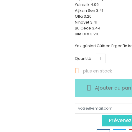
Yalnızlık 4.09
Aşksın Sen 3.41
Olta 3.20
Nihayet 3.41
Bu Gece 3.44
Bile Bile 3.20.
Yaz günleri Gülben Ergen"in k
Quantité

plus en stock
Ajouter au pan
Prévenez-