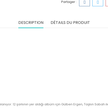
Partager :
DESCRIPTION
DÉTAILS DU PRODUIT
nıyor. 12 şarkının yer aldığı albüm için Gülben Ergen, Taşkın Sabah ile 