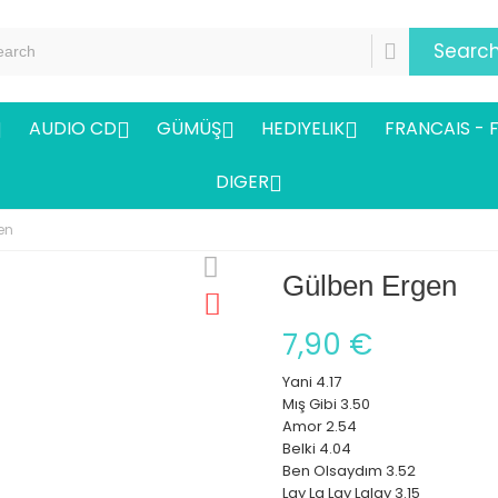
Searc
AUDIO CD
GÜMÜŞ
HEDIYELIK
FRANCAIS - 




DIGER

en
Gülben Ergen
7,90 €
Yani 4.17
Mış Gibi 3.50
Amor 2.54
Belki 4.04
Ben Olsaydım 3.52
Lay La Lay Lalay 3.15