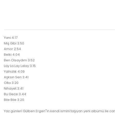
Yani 4.17
Mış Gibi 3.50
Amor 2.54
Belki 4.04
Ben Olsaydım 3.52
Lay La Lay Lalay 3.15
Yalnızlık 4.09
Aşksın Sen 3.41
Olta 3.20
Nihayet 3.41
Bu Gece 3.44
Bile Bile 3.20.
Yaz günleri Gülben Ergen"in kendi ismini taşıyan yeni albümü ile canla