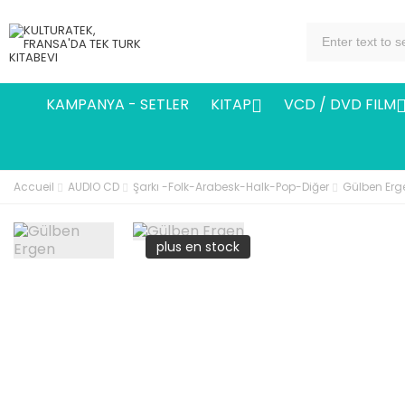
KAMPANYA - SETLER
KITAP
VCD / DVD FILM

Accueil
AUDIO CD
Şarkı -Folk-Arabesk-Halk-Pop-Diğer
Gülben Erg
plus en stock