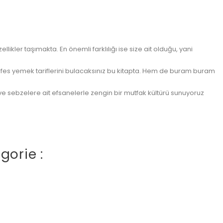
likler taşımakta. En önemli farklılığı ise size ait olduğu, yani
n enfes yemek tariflerini bulacaksınız bu kitapta. Hem de buram buram
ere ve sebzelere ait efsanelerle zengin bir mutfak kültürü sunuyoruz
gorie :