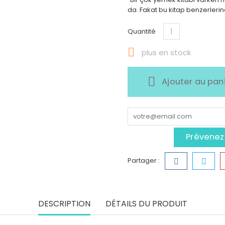
da. Fakat bu kitap benzerlerind
Quantité

plus en stock
Ajouter au pan
Prévenez-
Partager :
DESCRIPTION
DÉTAILS DU PRODUIT