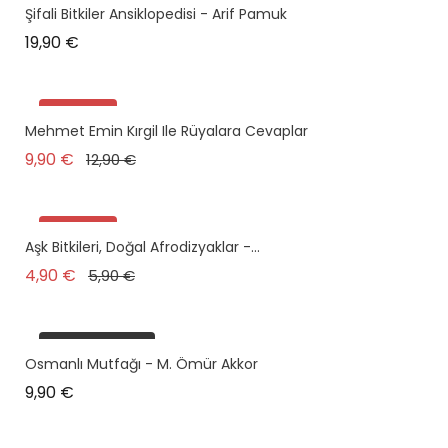
Şifali Bitkiler Ansiklopedisi - Arif Pamuk
Prix
19,90 €
Promo !
Mehmet Emin Kırgil Ile Rüyalara Cevaplar
Prix de base
Prix
9,90 €
12,90 €
Promo !
Aşk Bitkileri, Doğal Afrodizyaklar -...
Prix de base
Prix
4,90 €
5,90 €
plus en stock
Osmanlı Mutfağı - M. Ömür Akkor
Prix
9,90 €