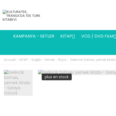
KAMPANYA - SETLER
KITAP
VCD / DVD FILM

Accueil
KITAP
Sağlık - Yemek - Rüya
Gelincik Sofrası, yemek kitabı
plus en stock