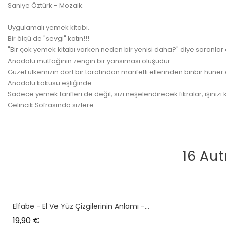
Saniye Öztürk - Mozaik.
Uygulamalı yemek kitabı.
Bir ölçü de "sevgi" katın!!!
"Bir çok yemek kitabı varken neden bir yenisi daha?" diye soranlar ola
Anadolu mutfağının zengin bir yansıması oluşudur.
Güzel ülkemizin dört bir tarafından marifetli ellerinden binbir hüne
Anadolu kokusu eşliğinde...
Sadece yemek tarifleri de değil, sizi neşelendirecek fıkralar, işinizi
Gelincik Sofrasında sizlere.
16 Aut
Elfabe - El Ve Yüz Çizgilerinin Anlamı -...
Prix
19,90 €