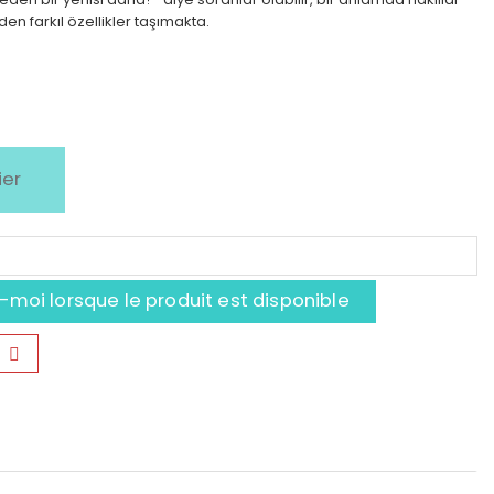
en farkıl özellikler taşımakta.
ier
moi lorsque le produit est disponible