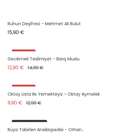
Ruhun Deşifresi - Mehmet Ali Bulut
Prix
15,90 €
Promo !
Gecikmeli Teslimiyet - Barış Muslu
Prix de base
Prix
12,90 €
14,90 €
Promo !
Oktay Usta Ile Yemekteyiz - Oktay Aymelek
Prix de base
Prix
9,90 €
12,90 €
plus en stock
Rüya Tabirleri Ansiklopedisi - Orhan...