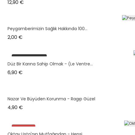
Prix
12,90 €
Peygamberimizin Sağlık Hakkında 100...
Prix
2,00 €
plus en stock
Düz Bir Karına Sahip Olmak - (Le Ventre...
Prix
6,90 €
Nazar Ve Büyüden Korunma - Ragıp Güzel
Prix
4,90 €
Promo !
Oktay Usta'nın Mutfağından - Hepsi...