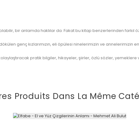
bilir, bir anlamda haklılar da. Fakat bu kitap benzerlerinden farkıl özel
r dökülen genç kızlarımızın, eli öpülesi ninelerimizin ve annelerimizi
 kolaylaştıracak pratik bilgiler, hikayeler, şiirler, özlü sözler, yemekl
res Produits Dans La Même Caté