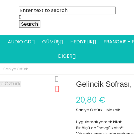
Search
AUDIO CD
GÜMÜŞ
HEDIYELIK
FRANCAIS - 




DIGER

 - Saniye Öztürk
Gelincik Sofrası,
20,80 €
Saniye Öztürk - Mozaik.
Uygulamalı yemek kitabı.
Bir ölçü de "sevgi" katın!!!
"Bir çok yemek kitabı varken n