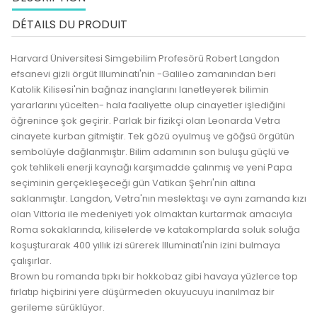
DÉTAILS DU PRODUIT
Harvard Üniversitesi Simgebilim Profesörü Robert Langdon
efsanevi gizli örgüt Illuminati'nin -Galileo zamanından beri
Katolik Kilisesi'nin bağnaz inançlarını lanetleyerek bilimin
yararlarını yücelten- hala faaliyette olup cinayetler işlediğini
öğrenince şok geçirir. Parlak bir fizikçi olan Leonarda Vetra
cinayete kurban gitmiştir. Tek gözü oyulmuş ve göğsü örgütün
sembolüyle dağlanmıştır. Bilim adamının son buluşu güçlü ve
çok tehlikeli enerji kaynağı karşımadde çalınmış ve yeni Papa
seçiminin gerçekleşeceği gün Vatikan Şehri'nin altına
saklanmıştır. Langdon, Vetra'nın meslektaşı ve aynı zamanda kızı
olan Vittoria ile medeniyeti yok olmaktan kurtarmak amacıyla
Roma sokaklarında, kiliselerde ve katakomplarda soluk soluğa
koşuşturarak 400 yıllık izi sürerek Illuminati'nin izini bulmaya
çalışırlar.
Brown bu romanda tıpkı bir hokkobaz gibi havaya yüzlerce top
fırlatıp hiçbirini yere düşürmeden okuyucuyu inanılmaz bir
gerileme sürüklüyor.