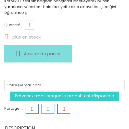
Katolik Kilisesi'nin bağnaz inançlarını lanetleyerek bilimin
yararlarını yücelten- hala faaliyette olup cinayetler işlediğini
öğrenince ş
Quantité

plus en stock
Ajouter au panier
Prévenez-moi lorsque le produit est disponible
Partager :
DESCRIPTION