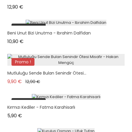
Prix
12,90 €
plus en stock
Beni Unut Bizi Unutma - Ibrahim Dalfidan
Prix
10,90 €
Promo !
Mutluluğu Sende Bulan Senindir Ötesi...
Prix de base
Prix
9,90 €
12,90 €
plus en stock
Kırmızı Kediler - Fatma Karahisarlı
Prix
5,90 €