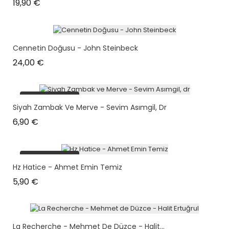
Prix
19,90 €
Cennetin Doğusu - John Steinbeck
Prix
24,00 €
plus en stock
Siyah Zambak Ve Merve - Sevim Asımgil, Dr
Prix
6,90 €
plus en stock
Hz Hatice - Ahmet Emin Temiz
Prix
5,90 €
La Recherche - Mehmet De Düzce - Halit...