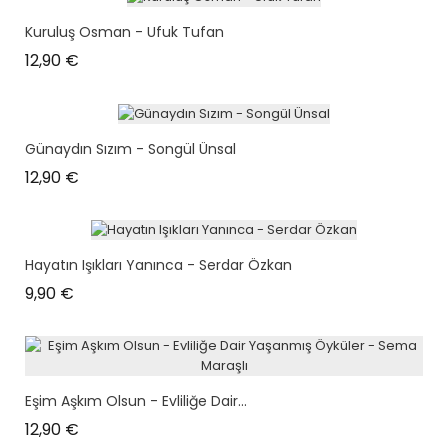
Kuruluş Osman - Ufuk Tufan
Prix
12,90 €
Günaydın Sızım - Songül Ünsal
Prix
12,90 €
Hayatın Işıkları Yanınca - Serdar Özkan
Prix
9,90 €
Eşim Aşkım Olsun - Evliliğe Dair...
Prix
12,90 €