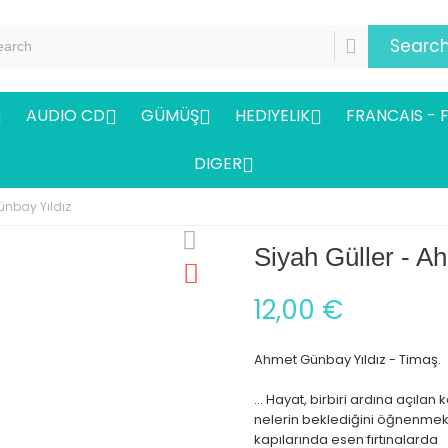
Searc
AUDIO CD
GÜMÜŞ
HEDIYELIK
FRANCAIS - 




DIGER

ünbay Yıldız
Siyah Güller - A
12,00 €
Ahmet Günbay Yıldız - Timaş.
... Hayat, birbiri ardına açılan
nelerin beklediğini öğnenmek
kapılarında esen fırtınalarda