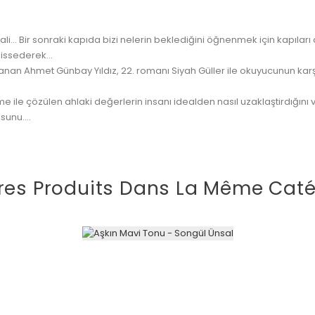
 misali... Bir sonraki kapıda bizi nelerin beklediğini öğnenmek için ka
issederek...
anan Ahmet Günbay Yıldız, 22. romanı Siyah Güller ile okuyucunun karşıs
şme ile çözülen ahlaki değerlerin insanı idealden nasıl uzaklaştirdığ
unu....
res Produits Dans La Même Caté