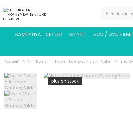
KAMPANYA - SETLER
KITAP
VCD / DVD FILM

Accueil
KITAP
Roman - Hikaye - Edebiyat
Siyah Güller - Ahmed G
plus en stock