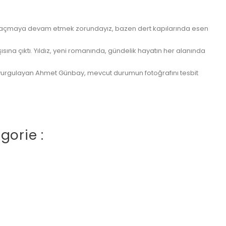
pıları açmaya devam etmek zorundayız, bazen dert kapılarında esen
ına çıktı. Yıldız, yeni romanında, gündelik hayatın her alanında
ını vurgulayan Ahmet Günbay, mevcut durumun fotoğrafını tesbit
gorie :