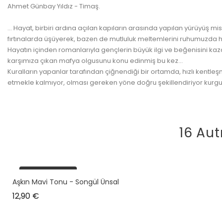
Ahmet Günbay Yıldız - Timaş.
... Hayat, birbiri ardına açılan kapıların arasında yapılan yürüyüş
fırtınalarda üşüyerek, bazen de mutluluk meltemlerini ruhumuzda h
Hayatın içinden romanlarıyla gençlerin büyük ilgi ve beğenisini kaz
karşımıza çıkan mafya olgusunu konu edinmiş bu kez...
Kuralların yapanlar tarafından çiğnendiği bir ortamda, hızlı kentle
etmekle kalmıyor, olması gereken yöne doğru şekillendiriyor kurgus
16 Aut
plus en stock
Aşkın Mavi Tonu - Songül Ünsal
Prix
12,90 €