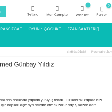
0
h
Setting
Mon Compte
Panier
Wish list
FRANSIZCA
OYUN - ÇOCUK
EZAN SAATLERI



Précédent
Prochain
chevron_left
chev
hmed Günbay Yıldız
 kapıların arasında yapılan yürüyüş misali... Bir sonraki kapıda bizi
 için kapıları açmaya devam etmek zorundayız, bazen dert