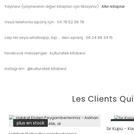
Yayınevi (yayınevinin diğer kitapları için tıklayınız) :
Altın kitaplar
Veya telefonla sipariş için : 04 78 52 39 78
cep tel veya whatsapp, bip … den sipariş : 06 24 88 34 15
facebook messenger : kulturatek kitabevi
instagram : @kulturatek kitabevi
Les Clients Qu
plus en stock
plus en s
Sır Küpü - Ka