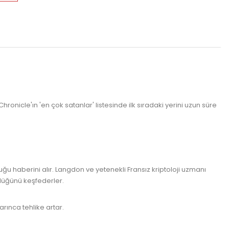
onicle'ın 'en çok satanlar' listesinde ilk sıradaki yerini uzun süre
u haberini alır. Langdon ve yetenekli Fransız kriptoloji uzmanı
rdüğünü keşfederler.
arınca tehlike artar.