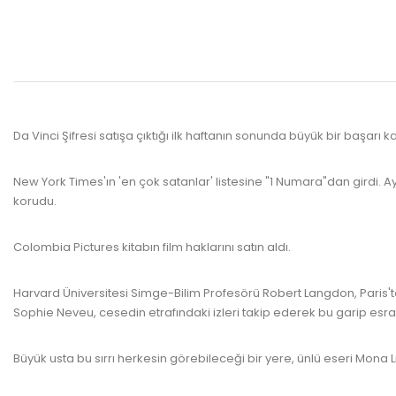
Da Vinci Şifresi satışa çıktığı ilk haftanın sonunda büyük bir başarı k
New York Times'ın 'en çok satanlar' listesine "1 Numara"dan girdi. A
korudu.
Colombia Pictures kitabın film haklarını satın aldı.
Harvard Üniversitesi Simge-Bilim Profesörü Robert Langdon, Paris'te
Sophie Neveu, cesedin etrafındaki izleri takip ederek bu garip esra
Büyük usta bu sırrı herkesin görebileceği bir yere, ünlü eseri Mona L