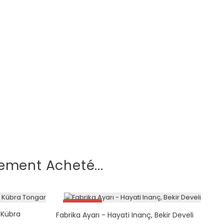
ement Acheté...
Promo !
 Kübra
Fabrika Ayarı - Hayati Inanç, Bekir Develi