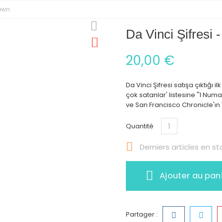
rown
Da Vinci Şifresi
20,00 €
Da Vinci Şifresi satışa çıktığı
çok satanlar' listesine "1 Num
ve San Francisco Chronicle'ın '
Quantité

Derniers articles en st
Ajouter au pan
Partager :