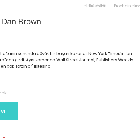
Précédent
Prochain
chevron_left
chev
 - Dan Brown
 ilk haftanın sonunda büyük bir başarı kazandı. New York Times'ın 'en
ara"dan girdi. Aynı zamanda Wall Street Journal, Publishers Weekly
en çok satanlar' listesind
ock
ier