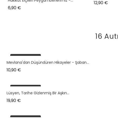
Hakikat Elçileri Peygamberlerimiz -...
Prix
12,90 €
Prix
6,90 €
16 Aut
plus en stock
Mevlana'dan Düşündüren Hikayeler - Şaban...
Prix
10,90 €
plus en stock
Lüsyen, Tarihe Gizlenmiş Bir Aşkın...
Prix
19,90 €