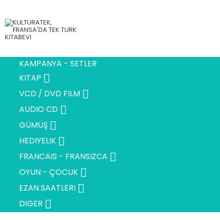
KAMPANYA - SETLER

KITAP

VCD / DVD FILM

AUDIO CD

GÜMÜŞ

HEDIYELIK

FRANCAIS - FRANSIZCA

OYUN - ÇOCUK

EZAN SAATLERI

DIGER