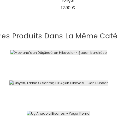
Tongar
Prix
12,90 €
res Produits Dans La Même Caté