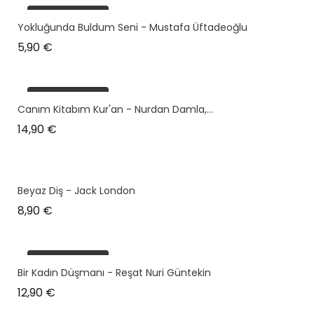
plus en stock
Yokluğunda Buldum Seni - Mustafa Üftadeoğlu
Prix
5,90 €
plus en stock
Canım Kitabım Kur'an - Nurdan Damla,...
Prix
14,90 €
Beyaz Diş - Jack London
Prix
8,90 €
plus en stock
Bir Kadın Düşmanı - Reşat Nuri Güntekin
Prix
12,90 €