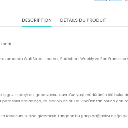
DESCRIPTION
DÉTAILS DU PRODUIT
azandı.
ynı zamanda Wall Street Journal, Publishers Weekly ve San Francisco Chr
 iş gezisindeyken, gece yarısı, Louvre'un yaşlı müdürünün ölü bulunduğ
r perdesini araladıkça, ipuçlarının onları Da Vinci'nin tablosuna götü
isa tablosunun içine gizlemiştir. Langdon bu garip bağlantıyı açığa çık