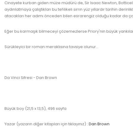
Cinayete kurban giden müze müdürü de, Sir Isaac Newton, Botticelli, 
aydınlatmaya çalıştıkları bu tehlikeli sırrın yüz yıllardır tarihin d
atacakları her adımı önceden bilen esrarengiz olduğu kadar da çok 
Eğer bu karmaşık bilmeceyi çözemezlerse Priory'nin büyük yankıla
Sürükleyici bir roman meraklısına tavsiye olunur...
Da Vinci Sifresi - Dan Brown
Büyük boy (21,5 x 13,5), 496 sayfa
Yazar (yazarın diğer kitapları için tıklayınız) :
Dan Brown