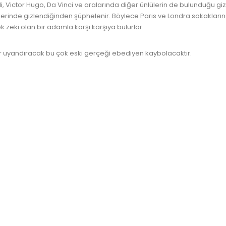
Victor Hugo, Da Vinci ve aralarında diğer ünlülerin de bulunduğu gizli 
erinliklerinde gizlendiğinden şüphelenir. Böylece Paris ve Londra sokak
zeki olan bir adamla karşı karşıya bulurlar.
r uyandıracak bu çok eski gerçeği ebediyen kaybolacaktır.
www.kult