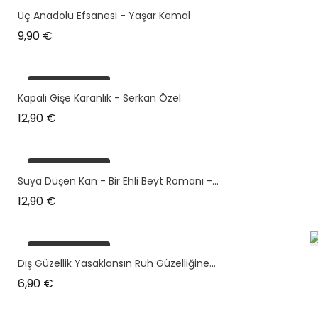
plus en stock
Üç Anadolu Efsanesi - Yaşar Kemal
Prix
9,90 €
plus en stock
Kapalı Gişe Karanlık - Serkan Özel
Prix
12,90 €
plus en stock
Suya Düşen Kan - Bir Ehli Beyt Romanı -...
Prix
12,90 €
plus en stock
Dış Güzellik Yasaklansın Ruh Güzelliğine...
Prix
6,90 €