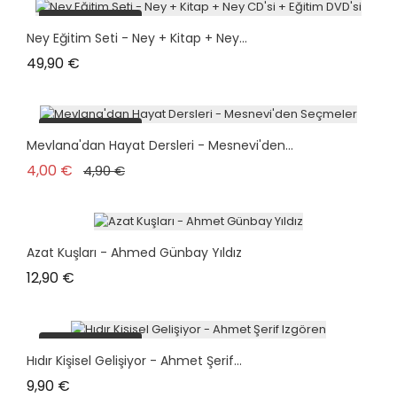
plus en stock
Ney Eğitim Seti - Ney + Kitap + Ney...
Prix
49,90 €
plus en stock
Mevlana'dan Hayat Dersleri - Mesnevi'den...
Prix de base
Prix
4,00 €
4,90 €
Azat Kuşları - Ahmed Günbay Yıldız
Prix
12,90 €
plus en stock
Hıdır Kişisel Gelişiyor - Ahmet Şerif...
Prix
9,90 €