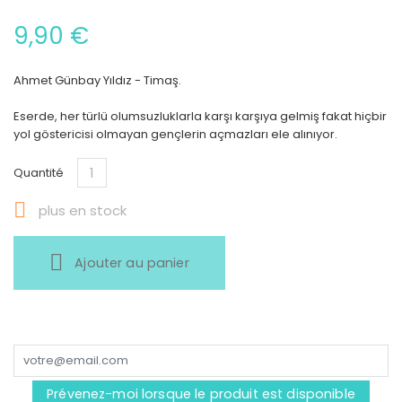
9,90 €
Ahmet Günbay Yıldız - Timaş.
Eserde, her türlü olumsuzluklarla karşı karşıya gelmiş fakat hiçbir
yol göstericisi olmayan gençlerin açmazları ele alınıyor.
Quantité

plus en stock
Ajouter au panier
Prévenez-moi lorsque le produit est disponible