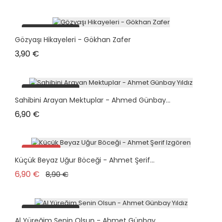
plus en stock
Gözyaşı Hikayeleri - Gökhan Zafer
Prix
3,90 €
plus en stock
Sahibini Arayan Mektuplar - Ahmed Günbay...
Prix
6,90 €
Promo !
Küçük Beyaz Uğur Böceği - Ahmet Şerif...
plus en stock
Prix de base
Prix
6,90 €
8,90 €
plus en stock
Al Yüreğim Senin Olsun - Ahmet Günbay...