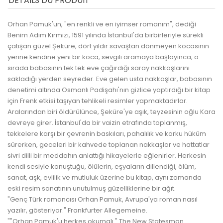
DÉTAILS DU PRODUIT
Orhan Pamuk'un, "en renkli ve en iyimser romanım", dediği
Benim Adım Kırmızı, 1591 yılında İstanbul'da birbirleriyle sürekli
çatışan güzel Şeküre, dört yıldır savaştan dönmeyen kocasının
yerine kendine yeni bir koca, sevgili aramaya başlayınca, o
sırada babasının tek tek eve çağırdığı saray nakkaşlarını
sakladığı yerden seyreder. Eve gelen usta nakkaşlar, babasının
denetimi altında Osmanlı Padişahı'nın gizlice yaptırdığı bir kitap
için Frenk etkisi taşıyan tehlikeli resimler yapmaktadırlar.
Aralarından biri öldürülünce, Şeküre'ye aşık, teyzesinin oğlu Kara
devreye girer. İstanbul'da bir vaizin etrafında toplanmış,
tekkelere karşı bir çevrenin baskıları, pahalılık ve korku hüküm
sürerken, geceleri bir kahvede toplanan nakkaşlar ve hattatlar
sivri dilli bir meddahın anlattığı hikayelerle eğlenirler. Herkesin
kendi sesiyle konuştuğu, ölülerin, eşyaların dillendiği, ölüm,
sanat, aşk, evlilik ve mutluluk üzerine bu kitap, aynı zamanda
eski resim sanatının unutulmuş güzelliklerine bir ağıt.
"Genç Türk romancısı Orhan Pamuk, Avrupa'ya roman nasıl
yazılır, gösteriyor." Frankfurter Allegemeine.
""Orhan Pamuk'u herkes okumalı." The New Statesman.