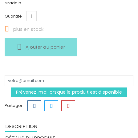
sırada b
Quantité

plus en stock
Ajouter au panier
Prévenez-moi lorsque le produit est disponible
Partager :
DESCRIPTION