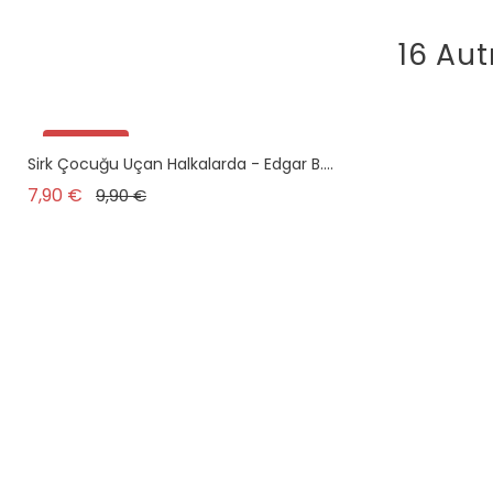
16 Aut
Promo !
Sirk Çocuğu Uçan Halkalarda - Edgar B....
Prix de base
Prix
7,90 €
9,90 €