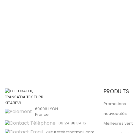
PRODUITS
Promotions
69006 LYON
nouveautés
France
06 24 88 34 15
Meilleures ven
kulturatek@hotmail.com