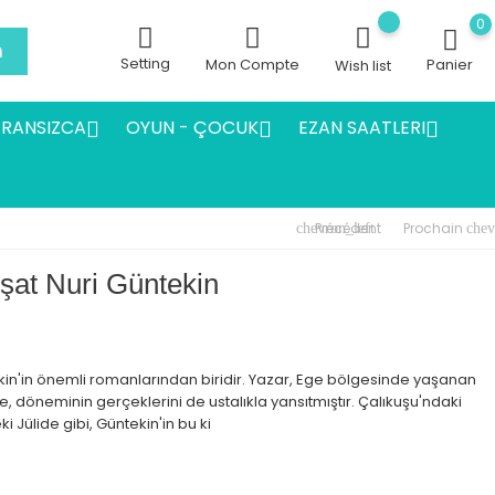
0
h
Setting
Mon Compte
Panier
Wish list
FRANSIZCA
OYUN - ÇOCUK
EZAN SAATLERI



Précédent
Prochain
chevron_left
chev
şat Nuri Güntekin
kin'in önemli romanlarından biridir. Yazar, Ege bölgesinde yaşanan
, döneminin gerçeklerini de ustalıkla yansıtmıştır. Çalıkuşu'ndaki
 Jülide gibi, Güntekin'in bu ki