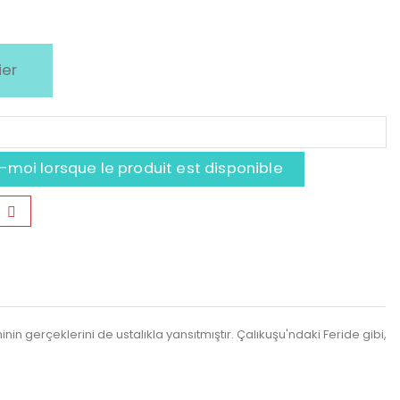
ier
moi lorsque le produit est disponible
 gerçeklerini de ustalıkla yansıtmıştır. Çalıkuşu'ndaki Feride gibi,