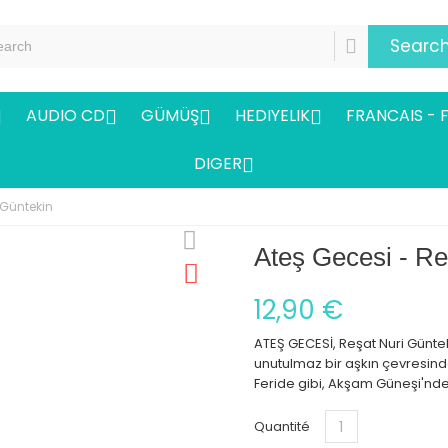
Searc
AUDIO CD
GÜMÜŞ
HEDIYELIK
FRANCAIS - 




DIGER

 Güntekin
Ateş Gecesi - Re
12,90 €
ATEŞ GECESİ, Reşat Nuri Günte
unutulmaz bir aşkın çevresinde
Feride gibi, Akşam Güneşi'ndeki
Quantité