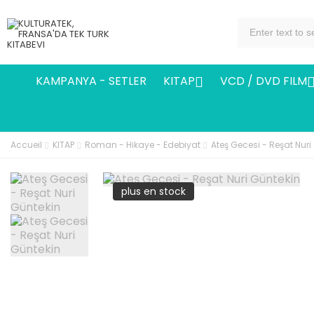
KAMPANYA - SETLER
KITAP
VCD / DVD FILM

Accueil
KITAP
Roman - Hikaye - Edebiyat
Ateş Gecesi - Reşat Nuri
plus en stock