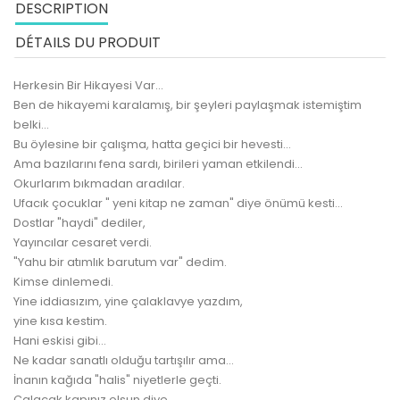
DESCRIPTION
DÉTAILS DU PRODUIT
Herkesin Bir Hikayesi Var...
Ben de hikayemi karalamış, bir şeyleri paylaşmak istemiştim
belki...
Bu öylesine bir çalışma, hatta geçici bir hevesti...
Ama bazılarını fena sardı, birileri yaman etkilendi...
Okurlarım bıkmadan aradılar.
Ufacık çocuklar " yeni kitap ne zaman" diye önümü kesti...
Dostlar "haydi" dediler,
Yayıncılar cesaret verdi.
"Yahu bir atımlık barutum var" dedim.
Kimse dinlemedi.
Yine iddiasızım, yine çalaklavye yazdım,
yine kısa kestim.
Hani eskisi gibi...
Ne kadar sanatlı olduğu tartışılır ama...
İnanın kağıda "halis" niyetlerle geçti.
Çalacak kapınız olsun diye...