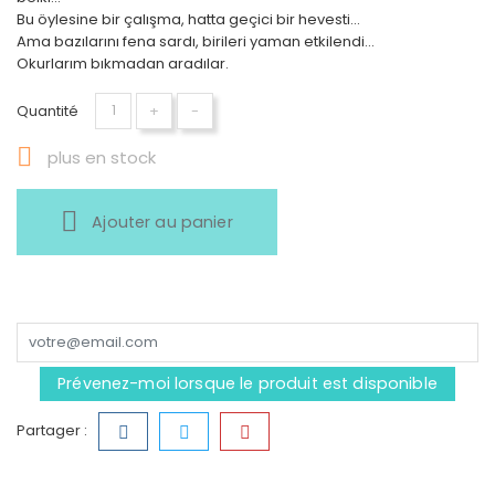
Bu öylesine bir çalışma, hatta geçici bir hevesti...
Ama bazılarını fena sardı, birileri yaman etkilendi...
Okurlarım bıkmadan aradılar.
Quantité
+
-

plus en stock
Ajouter au panier
Prévenez-moi lorsque le produit est disponible
Partager :