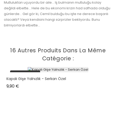
Mutluluktan uçuyordu bir aile... Iş bulmanın mutluluğu kolay
değildi elbette... Hele de bu ekonomi krizin had safhada olduğu
günlerde... Gel gör ki, Cemil bulduğu bu işte ne derece başarılı
olacaktı? Veya kendisini hangi sürprizler bekliyordu. Bunu
bilmiyorlardı elbette...
16 Autres Produits Dans La Même
Catégorie :
plus en stock
Kapalı Gişe Yalnızlık - Serkan Özel
Prix
9,90 €