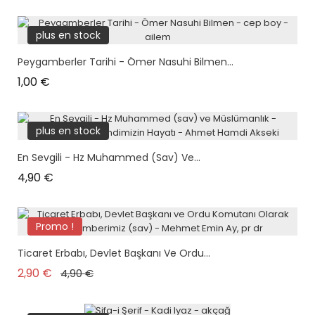
plus en stock
Peygamberler Tarihi - Ömer Nasuhi Bilmen...
Prix
1,00 €
plus en stock
En Sevgili - Hz Muhammed (sav) Ve...
Prix
4,90 €
Promo !
Ticaret Erbabı, Devlet Başkanı Ve Ordu...
Prix de base
Prix
2,90 €
4,90 €