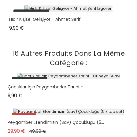
plus en stock
Hıdır Kişisel Gelişiyor - Ahmet Şerif...
Prix
9,90 €
16 Autres Produits Dans La Même
Catégorie :
plus en stock
Çocuklar Için Peygamberler Tarihi -...
Prix
9,90 €
Promo !
Peygamber Efendimizin (sav) Çocukluğu (5...
Nouveau
Prix de base
Prix
29,90 €
49,90 €