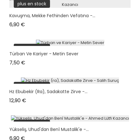
plus en stock
Kavuşma, Mekke Fethinden Vefatına -...
Prix
6,90 €
plus en stock
Türban Ve Kariyer - Metin Sever
Prix
7,50 €
plus en stock
Hz Ebubekir (ra), Sadakatte Zirve -...
Prix
12,90 €
plus en stock
Yükseliş, Uhud'dan Benî Mustalik'e -...
Prix
6,90 €