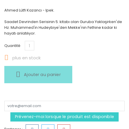
Ahmed Lütfi Kazancı - Ipek.
Saadet Devrinden Serisinin 5. kitabı olan Guruba Yaklaşirken'de
Hz. Muhammed'in Hudeybiye'den Mekke'nin Fethine kadar ki
hayatı anlatılıyor.
Quantité

plus en stock
Ajouter au panier
Prévenez-moi lorsque le produit est disponible