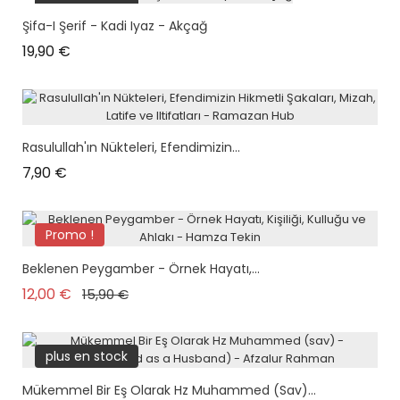
plus en stock
Şifa-I Şerif - Kadi Iyaz - Akçağ
Prix
19,90 €
Rasulullah'ın Nükteleri, Efendimizin...
Prix
7,90 €
Promo !
plus en stock
Beklenen Peygamber - Örnek Hayatı,...
Prix de base
Prix
12,00 €
15,90 €
plus en stock
Mükemmel Bir Eş Olarak Hz Muhammed (sav)...