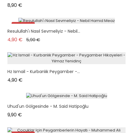
Prix
8,90 €
Promo !
Resulullah'ı Nasıl Sevmeliyiz - Nebil...
plus en stock
Prix de base
Prix
4,90 €
5,90 €
Hz Ismail - Kurbanlık Peygamber -...
Prix
4,90 €
Uhud'un Gölgesinde - M. Said Hatipoğlu
Prix
9,90 €