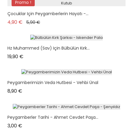
Promo !
plus en stock
Çocuklar Için Peygamberlerin Hayatı -...
Prix de base
Prix
4,90 €
5,90 €
Hz Muhammed (sav) Için Bülbülün Kırk...
Prix
19,90 €
Peygamberimizin Veda Hutbesi - Vehbi Ünal
Prix
8,90 €
Peygamberler Tarihi - Ahmet Cevdet Paşa...
Prix
3,00 €