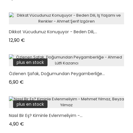
Dikkat Vücudunuz Konuşuyor - Beden Dili,...
Prix
12,90 €
plus en stock
Özlenen Şafak, Doğumundan Peygamberliğe...
Prix
6,90 €
plus en stock
Nasıl Bir Eş? Kiminle Evlenmeliyim -...
Prix
4,90 €