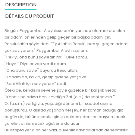
DESCRIPTION
DÉTAILS DU PRODUIT
Bir gün, Peygamber Aleyhisselam'ın yanında oturmakata olan
bir adam, önlerinden gelip geçen bir başka adam için,
Resulullah'a şöyle dedi: "Ey Allah'ın Resulü, ben şu geçen adamı
çok seviyorum." Peygamber Aleyhisselam:
''Pekiyi, ona bunu söyledin mi?'' Diye sordu.
''Hayır!'' Diye cevap verdi adam.
''Ona bunu söyle'' buyurdu Resulullah.
O adam da, kalkıp, geçip gidene yetişti ve:
''Seni Allah için seviyorum'' dedi.
Öteki de, kendisini sevene şöyle güzelce bir karşılık verdi:
''Kendisine adına beni sevdiğin Zat (c.c.) da seni sevsin.''
O, (a.s.m.) varlığıyla, yaşadığı dönemi bir saadet asrına
dönüştürdü. O asırda yaşanan herşey, her zaman olduğu gibi
bugün de, bütün insanlık için çıkarılacak dersler, başvurulacak
çareler, dinlenilecek öğütlerle doludur.
Bu kitapta yer alan her yazı, güvenilir kaynaklardan derlenmistir.