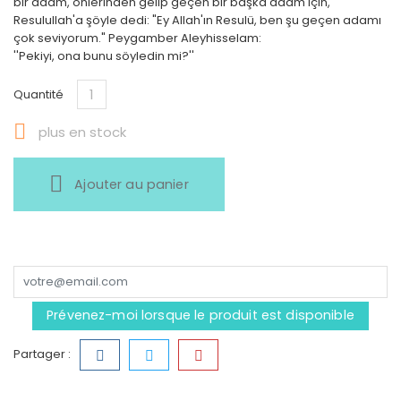
bir adam, önlerinden gelip geçen bir başka adam için,
Resulullah'a şöyle dedi: "Ey Allah'ın Resulü, ben şu geçen adamı
çok seviyorum." Peygamber Aleyhisselam:
''Pekiyi, ona bunu söyledin mi?''
Quantité

plus en stock
Ajouter au panier
Prévenez-moi lorsque le produit est disponible
Partager :