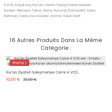
11 VCD, Küçük boy Kur'an-i Kerim Türkçe meali hediyeli.
Sureler: Meryem, Tekvir, Sems, Hucurat (Cemaatli), Yasin,
Rahman, Vakla, Kisa Sureler, Amme, Yusuf, Kehf.
16 Autres Produits Dans La Même
Catégorie :
Promo !
Kur'an Ziyafeti Süleymaniye Camii 4 VCD...
Prix de base
Prix
10,00 €
20,00 €