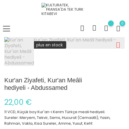
0
plus en stock
Kur'an Ziyafeti, Kur'an Meâli
hediyeli - Abdussamed
22,00 €
11 VCD, Küçük boy Kur'an-i Kerim Türkçe meali hediyeli.
Sureler: Meryem, Tekvir, Sems, Hucurat (Cemaatli), Yasin,
Rahman, Vakla, Kisa Sureler, Amme, Yusuf, Kehf.