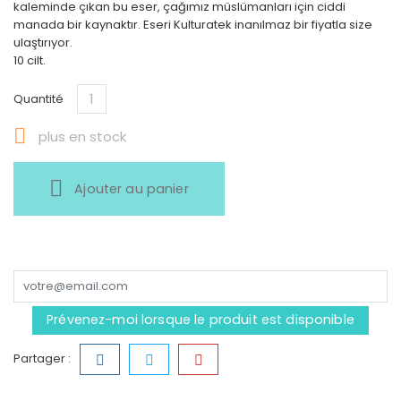
kaleminde çıkan bu eser, çağımız müslümanları için ciddi
manada bir kaynaktır. Eseri Kulturatek inanılmaz bir fiyatla size
ulaştırıyor.
10 cilt.
Quantité

plus en stock
Ajouter au panier
Prévenez-moi lorsque le produit est disponible
Partager :