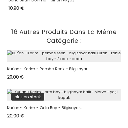
Bana Sırtını Dönme - Sinan Akyüz
Prix
10,90 €
16 Autres Produits Dans La Même
Catégorie :
Kur'an-I Kerim - Pembe Renk - Bilgisayar...
Prix
29,00 €
plus en stock
Kur'an-I Kerim - Orta Boy - Bilgisayar...
Prix
20,00 €