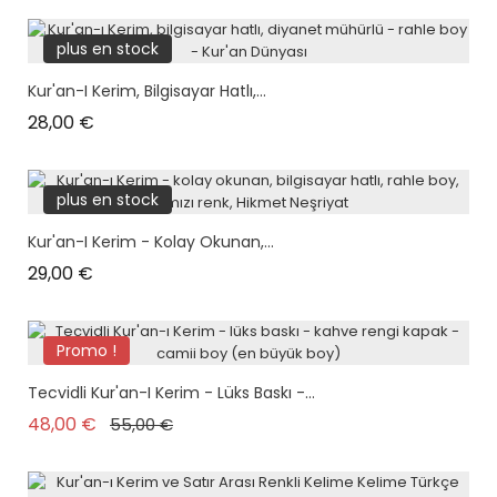
plus en stock
Kur'an-I Kerim, Bilgisayar Hatlı,...
Prix
28,00 €
plus en stock
Kur'an-I Kerim - Kolay Okunan,...
Prix
29,00 €
Promo !
Nouveau
Tecvidli Kur'an-I Kerim - Lüks Baskı -...
Prix de base
Prix
48,00 €
55,00 €