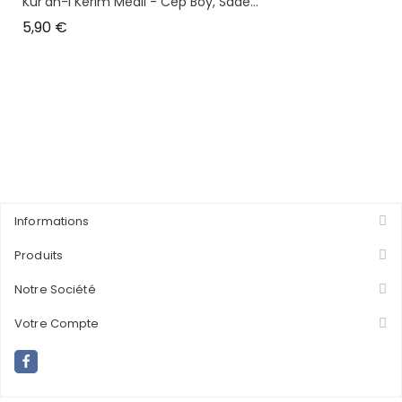
Kur'an-I Kerim Meali - Cep Boy, Sade...
Prix
5,90 €
Informations
Produits
Notre Société
Votre Compte