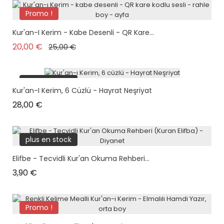
Promo !
Kur'an-I Kerim - Kabe Desenli - QR Kare...
Prix de base
Prix
20,00 €
25,00 €
plus en stock
Kur'an-I Kerim, 6 Cüzlü - Hayrat Neşriyat
Prix
28,00 €
plus en stock
Elifbe - Tecvidli Kur'an Okuma Rehberi...
Prix
3,90 €
Promo !
plus en stock