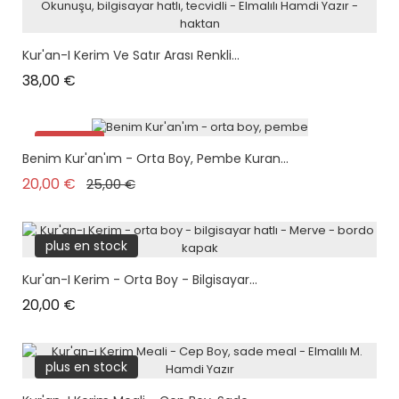
Kur'an-I Kerim Ve Satır Arası Renkli...
Prix
38,00 €
Promo !
Benim Kur'an'ım - Orta Boy, Pembe Kuran...
plus en stock
Prix de base
Prix
20,00 €
25,00 €
plus en stock
Kur'an-I Kerim - Orta Boy - Bilgisayar...
Prix
20,00 €
plus en stock