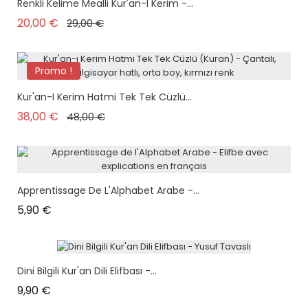
Renkli Kelime Mealli Kur'an-I Kerim -...
Prix de base
Prix
20,00 €
29,00 €
Promo !
Kur'an-I Kerim Hatmi Tek Tek Cüzlü...
Prix de base
Prix
38,00 €
48,00 €
Apprentissage De L'Alphabet Arabe -...
Prix
5,90 €
Dini Bilgili Kur'an Dili Elifbası -...
Prix
9,90 €