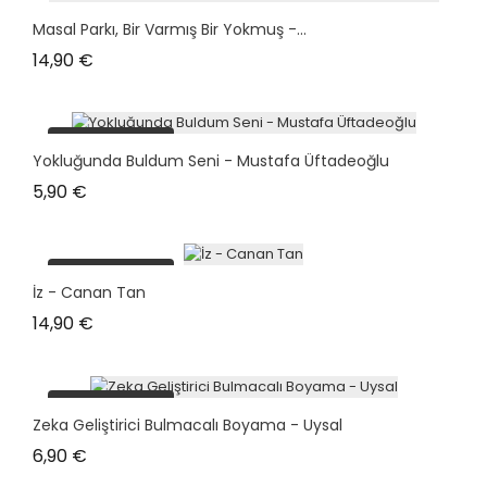
Masal Parkı, Bir Varmış Bir Yokmuş -...
Prix
14,90 €
plus en stock
Yokluğunda Buldum Seni - Mustafa Üftadeoğlu
Prix
5,90 €
plus en stock
İz - Canan Tan
Prix
14,90 €
plus en stock
Zeka Geliştirici Bulmacalı Boyama - Uysal
Prix
6,90 €