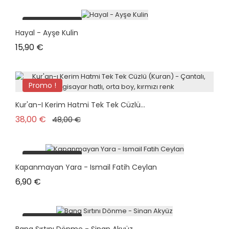
plus en stock
Hayal - Ayşe Kulin
Prix
15,90 €
Promo !
Kur'an-I Kerim Hatmi Tek Tek Cüzlü...
Prix de base
Prix
38,00 €
48,00 €
plus en stock
Kapanmayan Yara - Ismail Fatih Ceylan
Prix
6,90 €
plus en stock