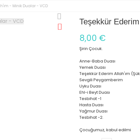
ah'ım - Minik Dualar - VCD
Teşekkür Ederim 
8,00 €
Şirin Çocuk.
Anne-Baba Duası
Yemek Duası
Teşekkür Ederim Allah'ım (Şük
Sevgili Peygamberim
Uyku Duası
Ehl-i Beyt Duası
Tesbihat -1
Hasta Duası
Yağmur Duası
Tesbihat -2.
Çocuğumuz, kabul edilmi