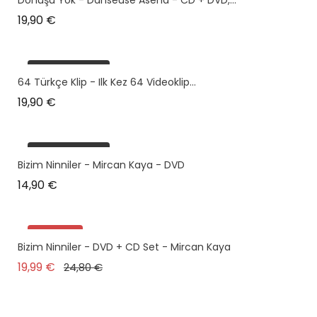
Prix
19,90 €
plus en stock
64 Türkçe Klip - Ilk Kez 64 Videoklip...
Prix
19,90 €
plus en stock
Bizim Ninniler - Mircan Kaya - DVD
Prix
14,90 €
Promo !
Bizim Ninniler - DVD + CD Set - Mircan Kaya
Pack
Prix de base
Prix
19,99 €
24,80 €
plus en stock