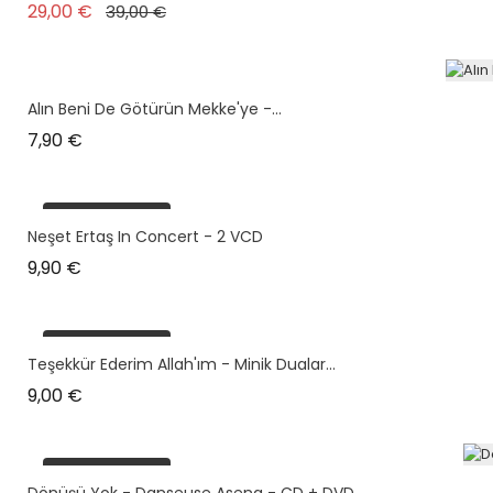
plus en stock
Prix de base
Prix
29,00 €
39,00 €
Alın Beni De Götürün Mekke'ye -...
Prix
7,90 €
plus en stock
Neşet Ertaş In Concert - 2 VCD
Prix
9,90 €
plus en stock
Teşekkür Ederim Allah'ım - Minik Dualar...
Prix
9,00 €
plus en stock
Dönüşü Yok - Danseuse Asena - CD + DVD,...