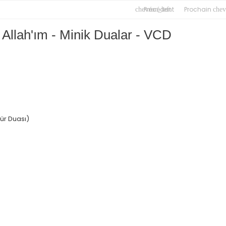
Précédent
Prochain
chevron_left
chev
Allah'ım - Minik Dualar - VCD
ür Duası)