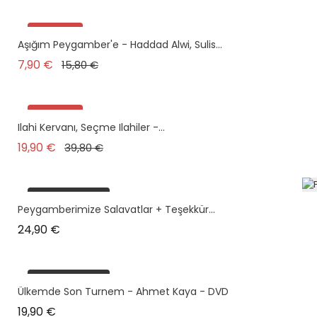
Promo !
Aşığım Peygamber'e - Haddad Alwi, Sulis...
Prix de base
Prix
7,90 €
15,80 €
Promo !
Ilahi Kervanı, Seçme Ilahiler -...
Prix de base
Prix
19,90 €
39,80 €
plus en stock
Peygamberimize Salavatlar + Teşekkür...
Prix
24,90 €
plus en stock
Ülkemde Son Turnem - Ahmet Kaya - DVD
Prix
19,90 €