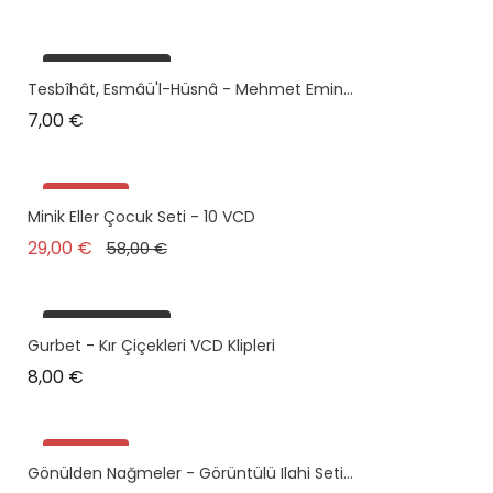
plus en stock
Tesbîhât, Esmâü'l-Hüsnâ - Mehmet Emin...
Prix
7,00 €
Promo !
Minik Eller Çocuk Seti - 10 VCD
plus en stock
Prix de base
Prix
29,00 €
58,00 €
plus en stock
Gurbet - Kır Çiçekleri VCD Klipleri
Prix
8,00 €
Promo !
Gönülden Nağmeler - Görüntülü Ilahi Seti...