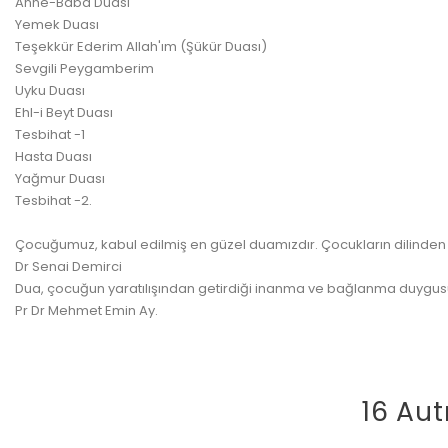
Anne-Baba Duası
Yemek Duası
Teşekkür Ederim Allah'ım (Şükür Duası)
Sevgili Peygamberim
Uyku Duası
Ehl-i Beyt Duası
Tesbihat -1
Hasta Duası
Yağmur Duası
Tesbihat -2.
Çocuğumuz, kabul edilmiş en güzel duamızdır. Çocukların dilinden 
Dr Senai Demirci
Dua, çocuğun yaratılışından getirdiği inanma ve bağlanma duygusu
Pr Dr Mehmet Emin Ay.
16 Aut