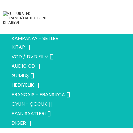
KAMPANYA - SETLER

KITAP

VCD / DVD FILM

AUDIO CD

GÜMÜŞ

HEDIYELIK

FRANCAIS - FRANSIZCA

OYUN - ÇOCUK

EZAN SAATLERI

DIGER