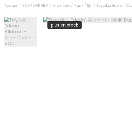
Accueil
VCD / DVD FILM
Klip / Ilahi / Müzik / Şiir
Teşekkür Ederim All
plus en stock