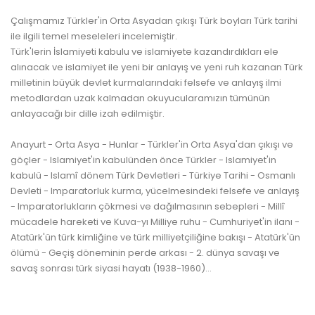
Çalışmamız Türkler'in Orta Asyadan çıkışı Türk boyları Türk tarihi
ile ilgili temel meseleleri incelemiştir.
Türk'lerin İslamiyeti kabulu ve islamiyete kazandırdıkları ele
alınacak ve islamiyet ile yeni bir anlayış ve yeni ruh kazanan Türk
milletinin büyük devlet kurmalarındaki felsefe ve anlayış ilmi
metodlardan uzak kalmadan okuyucularamızın tümünün
anlayacağı bir dille izah edilmiştir.
Anayurt - Orta Asya - Hunlar - Türkler'in Orta Asya'dan çıkışı ve
göçler - Islamiyet'in kabulünden önce Türkler - Islamiyet'in
kabulü - Islamî dönem Türk Devletleri - Türkiye Tarihi - Osmanlı
Devleti - Imparatorluk kurma, yücelmesindeki felsefe ve anlayış
- Imparatorlukların çökmesi ve dağılmasının sebepleri - Millî
mücadele hareketi ve Kuva-yı Milliye ruhu - Cumhuriyet'in ilanı -
Atatürk'ün türk kimliğine ve türk milliyetçiliğine bakışı - Atatürk'ün
ölümü - Geçiş döneminin perde arkası - 2. dünya savaşı ve
savaş sonrası türk siyasi hayatı (1938-1960)...