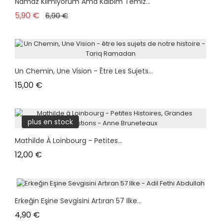
Namaz Kılmıyorum Ama Kalbim Temiz...
Prix de base
Prix
5,90 €
6,90 €
Un Chemin, Une Vision - Être Les Sujets...
Prix
15,00 €
plus en stock
Mathilde À Loinbourg - Petites...
Prix
12,00 €
Erkeğin Eşine Sevgisini Artıran 57 Ilke...
Prix
4,90 €