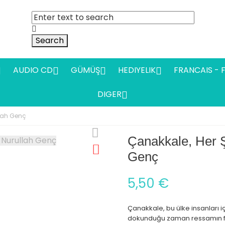
Search
AUDIO CD
GÜMÜŞ
HEDIYELIK
FRANCAIS - 




DIGER

llah Genç
Çanakkale, Her Ş
Genç
5,50 €
Çanakkale, bu ülke insanları i
dokunduğu zaman ressamın fırç