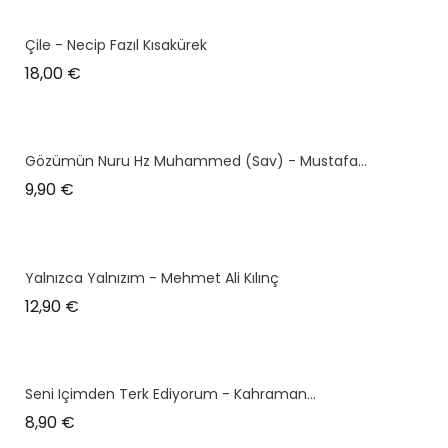
Çile - Necip Fazıl Kısakürek
Prix
18,00 €
Gözümün Nuru Hz Muhammed (sav) - Mustafa...
Prix
9,90 €
Yalnızca Yalnızım - Mehmet Ali Kılınç
Prix
12,90 €
Seni Içimden Terk Ediyorum - Kahraman...
Prix
8,90 €