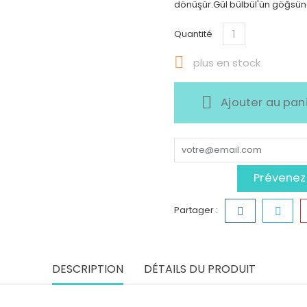
dönüşür.Gül bülbül'ün göğsün
Quantité

plus en stock
Ajouter au pan
Prévenez-
Partager :
DESCRIPTION
DÉTAILS DU PRODUIT