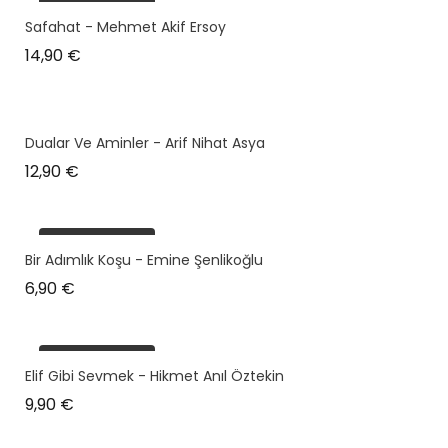
plus en stock
Safahat - Mehmet Akif Ersoy
Prix
14,90 €
Dualar Ve Aminler - Arif Nihat Asya
Prix
12,90 €
plus en stock
Bir Adımlık Koşu - Emine Şenlikoğlu
Prix
6,90 €
plus en stock
Elif Gibi Sevmek - Hikmet Anıl Öztekin
Prix
9,90 €