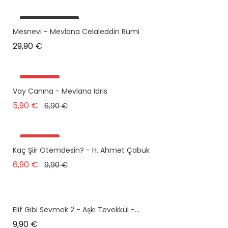
plus en stock
Mesnevi - Mevlana Celaleddin Rumi
Prix
29,90 €
Promo !
Vay Canına - Mevlana Idris
plus en stock
Prix de base
Prix
5,90 €
6,90 €
Promo !
Kaç Şiir Ötemdesin? - H. Ahmet Çabuk
Prix de base
Prix
6,90 €
9,90 €
Elif Gibi Sevmek 2 - Aşkı Tevekkül -...
Prix
9,90 €