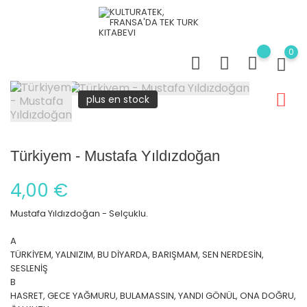
0
plus en stock
Türkiyem - Mustafa Yıldızdoğan
4,00 €
Mustafa Yıldızdoğan - Selçuklu.
A
TÜRKİYEM, YALNIZIM, BU DİYARDA, BARIŞMAM, SEN NERDESİN,
SESLENİŞ
B
HASRET, GECE YAĞMURU, BULAMASSIN, YANDI GÖNÜL, ONA DOĞRU,