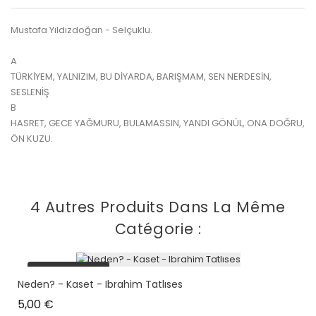
Mustafa Yıldızdoğan - Selçuklu.
A
TÜRKİYEM, YALNIZIM, BU DİYARDA, BARIŞMAM, SEN NERDESİN,
SESLENİŞ
B
HASRET, GECE YAĞMURU, BULAMASSIN, YANDI GÖNÜL, ONA DOĞRU,
ÖN KUZU.
4 Autres Produits Dans La Même
Catégorie :
plus en stock
Neden? - Kaset - Ibrahim Tatlıses
Prix
5,00 €