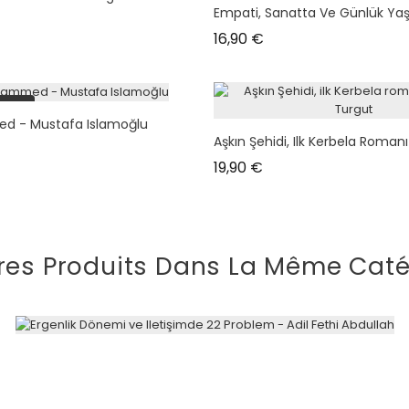
Empati, Sanatta Ve Günlük Ya
Prix
16,90 €
tock
 - Mustafa Islamoğlu
Aşkın Şehidi, Ilk Kerbela Romanı
Prix
19,90 €
res Produits Dans La Même Caté