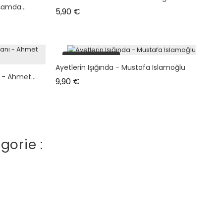
şamda...
Prix
5,90 €
plus en stock
Ayetlerin Işığında - Mustafa Islamoğlu
 - Ahmet...
Prix
9,90 €
gorie :