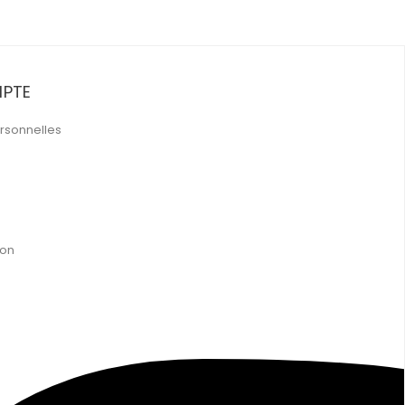
PTE
rsonnelles
ion