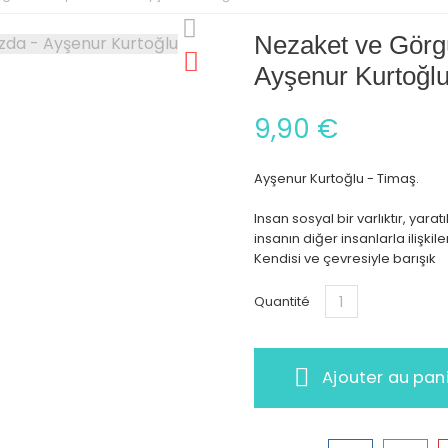
Nezaket ve Görgü
Ayşenur Kurtoğl
9,90 €
Ayşenur Kurtoğlu - Timaş.
Insan sosyal bir varlıktır, yar
insanın diğer insanlarla ilişki
Kendisi ve çevresiyle barışık
Quantité
Ajouter au pan