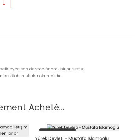
ü belirleyen son derece önemli bir husustur.
n bu kitabı mutlaka okumalıdır.
ement Acheté...
plus en stock
Yürek Devleti - Mustafa Islamoğlu