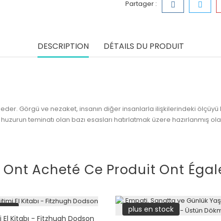
Partager :
DESCRIPTION
DÉTAILS DU PRODUIT
zu eder. Görgü ve nezaket, insanın diğer insanlarla ilişkilerindeki ölçüy
l huzurun teminatı olan bazı esasları hatırlatmak üzere hazırlanmış ola
i Ont Acheté Ce Produit Ont Égal
tock
plus en stock
 El Kitabı - Fitzhugh Dodson