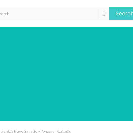
Searc
 günlük hayatımızda - Ayşenur Kurtoğlu