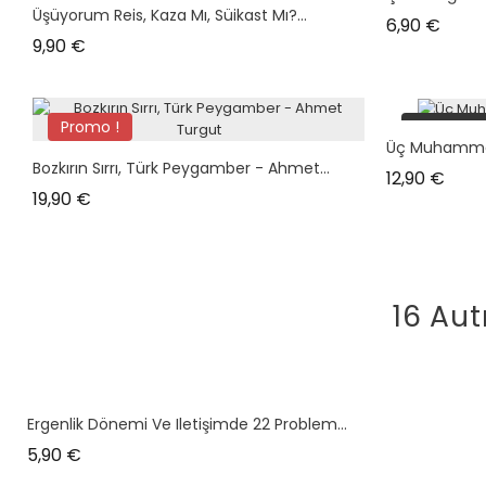
Üşüyorum Reis, Kaza Mı, Süikast Mı?...
Prix
6,90 €
Prix
9,90 €
Promo !
plus en s
Üç Muhammed
Bozkırın Sırrı, Türk Peygamber - Ahmet...
Prix
12,90 €
Prix
19,90 €
16 Aut
Ergenlik Dönemi Ve Iletişimde 22 Problem...
Prix
5,90 €