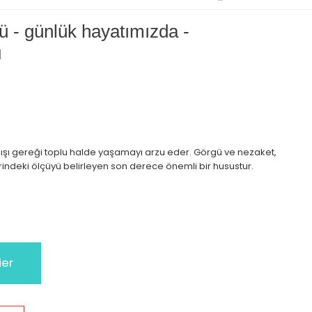
 - günlük hayatımızda -
u
atılışı gereği toplu halde yaşamayı arzu eder. Görgü ve nezaket,
lerindeki ölçüyü belirleyen son derece önemli bir husustur.
ier