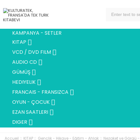
KAMPANYA - SETLER

KITAP

VCD / DVD FILM

AUDIO CD

GÜMÜŞ

HEDIYELIK

FRANCAIS - FRANSIZCA

OYUN - ÇOCUK

EZAN SAATLERI

DIGER
Accueil
KITAP
Gençlik - Hikaye - Eğitim - Ahlak
Nezaket ve Görgü -