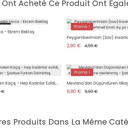
i Ont Acheté Ce Produit Ont Égal
tock
Promo !
ca - Ekrem Bektaş
plus en stock
Peygamberimizin (sav) Insanlar
Prix de base
Prix
2,90 €
4,90 €
Promo !
açış - Hep Kadınlar Ezildi,...
Mevlana'dan Düşündüren Hikaye
 de base
Prix
Prix de base
Prix
6,90 €
0 €
9,90 €
res Produits Dans La Même Caté