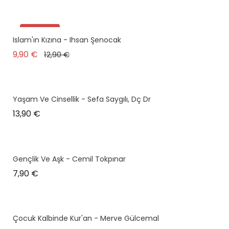
Promo !
Islam'ın Kızına - Ihsan Şenocak
Prix de base
Prix
9,90 €
12,90 €
Yaşam Ve Cinsellik - Sefa Saygılı, Dç Dr
Prix
13,90 €
Gençlik Ve Aşk - Cemil Tokpınar
Prix
7,90 €
Çocuk Kalbinde Kur'an - Merve Gülcemal