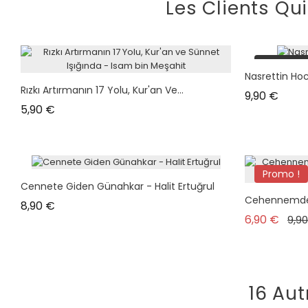
Les Clients Qu
plus en s
Nasrettin Ho
Rızkı Artırmanın 17 Yolu, Kur'an Ve...
Prix
9,90 €
Prix
5,90 €
Promo !
Cennete Giden Günahkar - Halit Ertuğrul
Cehennemden K
Prix
8,90 €
Prix
6,90 €
9,9
16 Aut