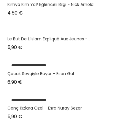
Kimya Kim Ya? Eğlenceli Bilgi - Nick Arnold
Prix
4,50 €
Le But De L'Islam Expliqué Aux Jeunes -...
Prix
5,90 €
plus en stock
Çocuk Sevgiyle Büyür - Esan Gül
Prix
6,90 €
plus en stock
Genç Kızlara Özel - Esra Nuray Sezer
Prix
5,90 €