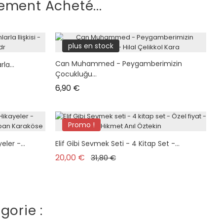
ement Acheté...
plus en stock
Can Muhammed - Peygamberimizin
la...
Çocukluğu...
Prix
6,90 €
Promo !
Pack
ler -...
Elif Gibi Sevmek Seti - 4 Kitap Set -...
Prix de base
Prix
20,00 €
31,80 €
plus en stock
gorie :