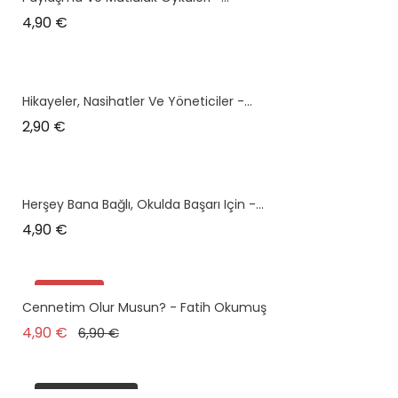
Prix
4,90 €
Hikayeler, Nasihatler Ve Yöneticiler -...
Prix
2,90 €
Herşey Bana Bağlı, Okulda Başarı Için -...
Prix
4,90 €
Promo !
Cennetim Olur Musun? - Fatih Okumuş
plus en stock
Prix de base
Prix
4,90 €
6,90 €
plus en stock