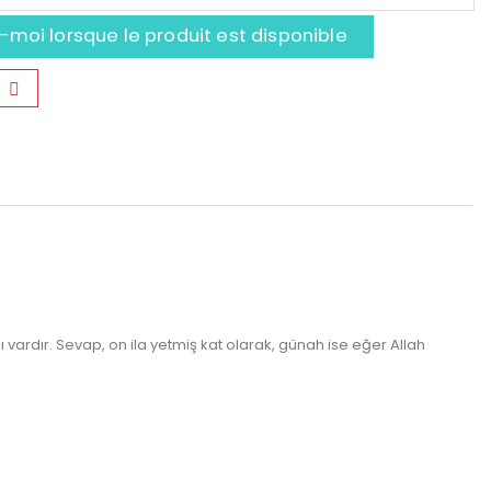
moi lorsque le produit est disponible
ı vardır. Sevap, on ila yetmiş kat olarak, günah ise eğer Allah