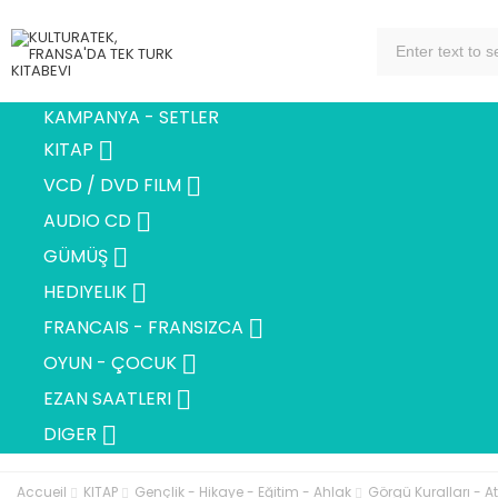
KAMPANYA - SETLER

KITAP

VCD / DVD FILM

AUDIO CD

GÜMÜŞ

HEDIYELIK

FRANCAIS - FRANSIZCA

OYUN - ÇOCUK

EZAN SAATLERI

DIGER
Accueil
KITAP
Gençlik - Hikaye - Eğitim - Ahlak
Görgü Kuralları - At