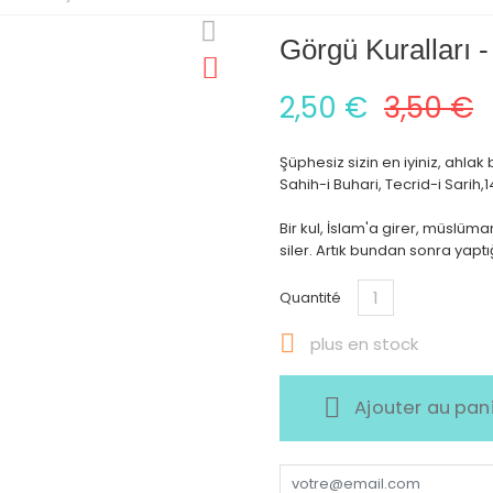
Görgü Kuralları -
2,50 €
3,50 €
Şüphesiz sizin en iyiniz, ahlak
Sahih-i Buhari, Tecrid-i Sarih,
Bir kul, İslam'a girer, müslü
siler. Artık bundan sonra yaptığ
Quantité

plus en stock
Ajouter au pan