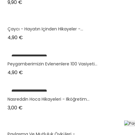
Prix
9,90 €
Çaycı - Hayatın Içinden Hikayeler -...
Prix
4,90 €
plus en stock
Peygamberimizin Evlenenlere 100 Vasiyeti...
Prix
4,90 €
plus en stock
Nasreddin Hoca Hikayeleri - Ilköğretim...
Prix
3,00 €
Paylaşma Ve Mutluluk Öyküleri -...