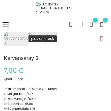
0
plus en stock
Kervansaray 3
7,00 €
Çınar - Sera.
Enstrumental Sufi Music Of Turkey
1-Gel gör beni/6,16
2-Yan yüreğim/5,59
3-Serveri ser/5,06
4-Sübhanallah/5,18