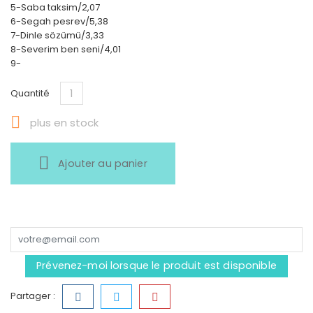
5-Saba taksim/2,07
6-Segah pesrev/5,38
7-Dinle sözümü/3,33
8-Severim ben seni/4,01
9-
Quantité

plus en stock
Ajouter au panier
Prévenez-moi lorsque le produit est disponible
Partager :