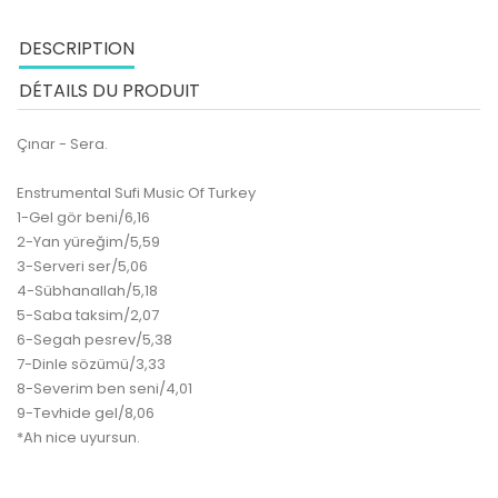
DESCRIPTION
DÉTAILS DU PRODUIT
Çınar - Sera.
Enstrumental Sufi Music Of Turkey
1-Gel gör beni/6,16
2-Yan yüreğim/5,59
3-Serveri ser/5,06
4-Sübhanallah/5,18
5-Saba taksim/2,07
6-Segah pesrev/5,38
7-Dinle sözümü/3,33
8-Severim ben seni/4,01
9-Tevhide gel/8,06
*Ah nice uyursun.