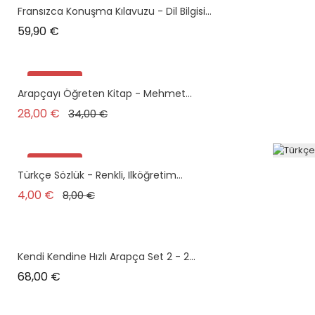
Fransızca Konuşma Kılavuzu - Dil Bilgisi...
Prix
59,90 €
Promo !
Arapçayı Öğreten Kitap - Mehmet...
Prix de base
Prix
28,00 €
34,00 €
Promo !
Türkçe Sözlük - Renkli, Ilköğretim...
Prix de base
Prix
4,00 €
8,00 €
Kendi Kendine Hızlı Arapça Set 2 - 2...
Prix
68,00 €