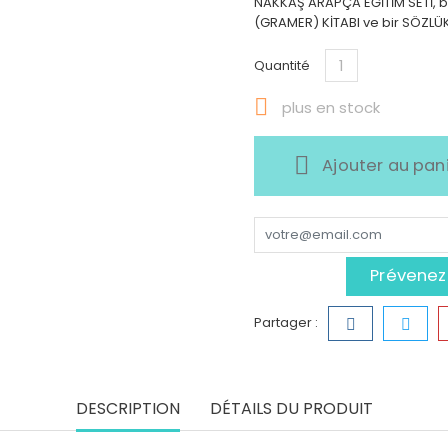
NAKKAŞ ARAPÇA EĞİTİM SETİ, bi
(GRAMER) KİTABI ve bir SÖZLÜK'
Quantité

plus en stock
Ajouter au pan
Prévenez-
Partager :
DESCRIPTION
DÉTAILS DU PRODUIT