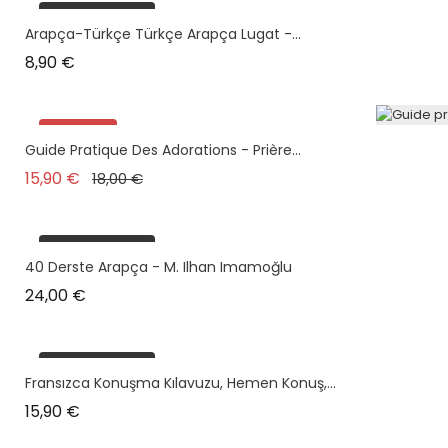
plus en stock
Arapça-Türkçe Türkçe Arapça Lugat -...
Prix
8,90 €
Promo !
Guide Pratique Des Adorations - Prière...
Prix de base
Prix
15,90 €
18,00 €
plus en stock
40 Derste Arapça - M. Ilhan Imamoğlu
Prix
24,00 €
plus en stock
Fransızca Konuşma Kılavuzu, Hemen Konuş,...
Prix
15,90 €