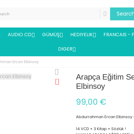
Searc
AUDIO CD
GÜMÜŞ
HEDIYELIK
FRANCAIS - 




DIGER

rahman Ercan Elbinsoy
Arapça Eğitim S
Elbinsoy
99,00 €
Abdurrahman Ercan Elbinsoy 
14 VCD + 3 Kitap + Sözlük !