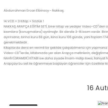
Abdurrahman Ercan Elbinsoy - Nakkaş.
14 VCD + 3 Kitap + Sözlük !
NAKKAŞ ARAPÇA EĞİTİM SETİ, birer kitap ve yedişer Video-CD"den oluş
kısımlara (konuşmalara) ayrılmıştır. Bir derste 3-16 kısım vardır. Biri
ayırırsanız, birinci kuru 68 gün, ikinci kuru 106 günde, yani topla
gerekmektedir.
Kitaplarda dersi en verimli bir şekilde çalışabilmeniz için yapmanız
Video-CD"lerde, kitabınızda yer alan Arapça metinlerin, değiştirmele
NAHİV(GRAMER) KİTABI ise daha ziyade İmam-Hatip lisesi, İlahiyat Fak
Arapçayı bu set ile öğrenmeye başlayan öğrenciler için özellikle iki
16 Aut
plus en stock