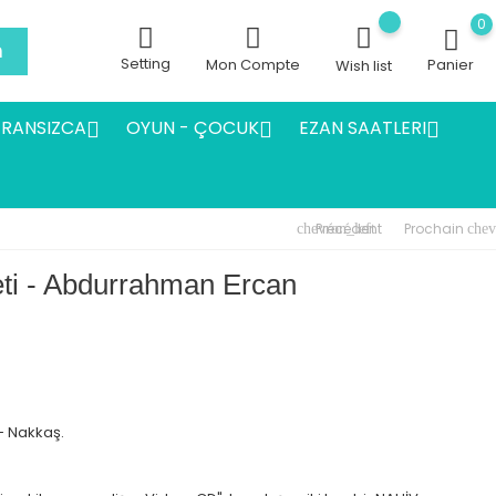
0
h
Setting
Mon Compte
Panier
Wish list
FRANSIZCA
OYUN - ÇOCUK
EZAN SAATLERI



Précédent
Prochain
chevron_left
chev
eti - Abdurrahman Ercan
- Nakkaş.