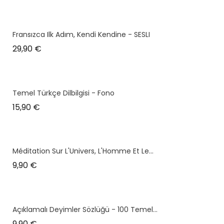
Fransızca Ilk Adım, Kendi Kendine - SESLI
Prix
29,90 €
Temel Türkçe Dilbilgisi - Fono
Prix
15,90 €
Méditation Sur L'Univers, L'Homme Et Le...
Prix
9,90 €
Açıklamalı Deyimler Sözlüğü - 100 Temel...
Prix
9,90 €