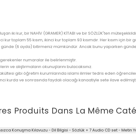
an iki kur, bir NAHİV (GRAMER) KİTABI ve bir SÖZLÜK'ten müteşekkildir. 
nci kur toplam 55 kısım, ikinci kur toplam 93 kısımdır. Her kısım için bir
m 174 günde (6 ayda) bitirmeniz mümkündür. Ancak bunu yaparken günde e
 gerekenler numaralar ile belirlenmiştir.
rin ve alıştırmaların okunuşlarını bulacaksınız.
ültesi gibi öğretim kurumlarında islami ilimler tedris eden öğrencilere
nci kurda ve sonrasında faydalı olacağı kanaatiyle sete ilave edilmişti
res Produits Dans La Même Caté