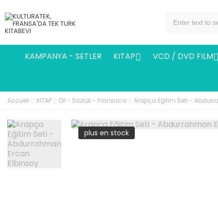
KAMPANYA - SETLER
KITAP
VCD / DVD FILM

Accueil
KITAP
Dil - Sözlük - Fransızca
Arapça Eğitim Seti - Abdur
plus en stock