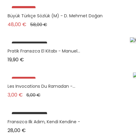
Promo !
Büyük Türkçe Sözlük (m) - D. Mehmet Doğan
plus en stock
Prix de base
Prix
48,00 €
58,00 €
plus en stock
Pratik Fransızca El Kitabı - Manuel...
Prix
19,90 €
Promo !
Les Invocations Du Ramadan -...
Prix de base
Prix
3,00 €
6,00 €
plus en stock
Fransızca Ilk Adım, Kendi Kendine -
Prix
28,00 €