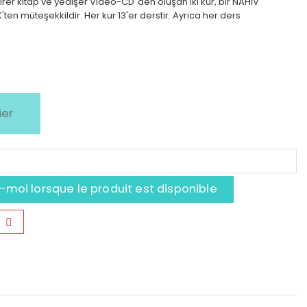
rer kitap ve yedişer Video-CD"den oluşan iki kur, bir NAHİV
ten müteşekkildir. Her kur 13'er derstir. Ayrıca her ders
ier
moi lorsque le produit est disponible