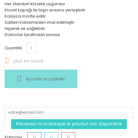
Her standart klozete uygundur
Klozet kapağı ile taşın arasına yerleştirilir
Kolayca monte edilir
Saliteli malzemeden imal edilmiştir
Hijyenik ve sağlıklıdır
Doktorlar tarafindan tavsiye
Quantité

plus en stock
Ajouter au panier
Prévenez-moi lorsque le produit est disponible
Partager :