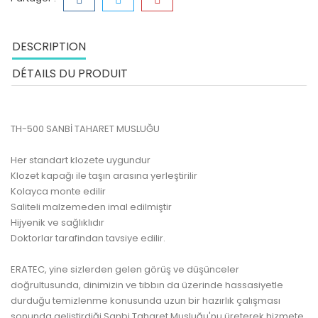
DESCRIPTION
DÉTAILS DU PRODUIT
TH-500 SANBİ TAHARET MUSLUĞU
Her standart klozete uygundur
Klozet kapağı ile taşın arasına yerleştirilir
Kolayca monte edilir
Saliteli malzemeden imal edilmiştir
Hijyenik ve sağlıklıdır
Doktorlar tarafindan tavsiye edilir.
ERATEC, yine sizlerden gelen görüş ve düşünceler
doğrultusunda, dinimizin ve tıbbın da üzerinde hassasiyetle
durduğu temizlenme konusunda uzun bir hazırlık çalışması
sonunda geliştirdiği Sanbi Taharet Musluğu'nu üreterek hizmete