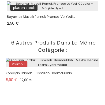
plus en stock
Boyamalı Masallı Pamuk Prenses Ve Yedi...
Prix
2,50 €
16 Autres Produits Dans La Même
Catégorie :
Promo !
Konuşan Bardak - Bismillah Elhamdülillah...
Prix de base
Prix
8,90 €
12,00 €