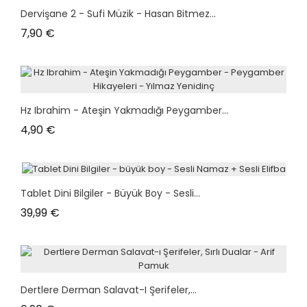
plus en stock
Dervişane 2 - Sufi Müzik - Hasan Bitmez...
Prix
7,90 €
Hz Ibrahim - Ateşin Yakmadığı Peygamber...
Prix
4,90 €
Tablet Dini Bilgiler - Büyük Boy - Sesli...
Prix
39,99 €
Dertlere Derman Salavat-I Şerifeler,...