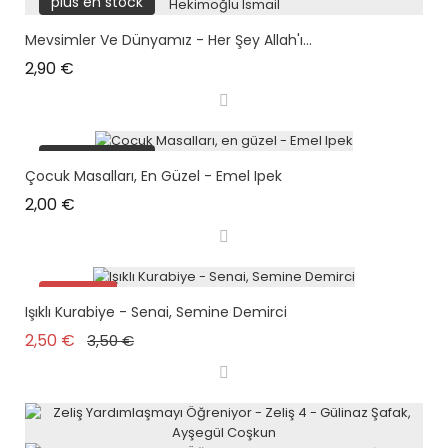
plus en stock
Mevsimler Ve Dünyamız - Her Şey Allah'ı...
Prix
2,90 €
plus en stock
Çocuk Masalları, En Güzel - Emel Ipek
Prix
2,00 €
Promo !
Işıklı Kurabiye - Senai, Semine Demirci
plus en stock
Prix de base
Prix
2,50 €
3,50 €