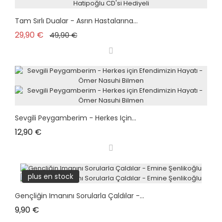
Tam Sırlı Dualar - Asrın Hastalarına...
Prix de base
Prix
29,90 €
49,90 €
Sevgili Peygamberim - Herkes Için...
Prix
12,90 €
plus en stock
Gençliğin Imanını Sorularla Çaldılar -...
Prix
9,90 €