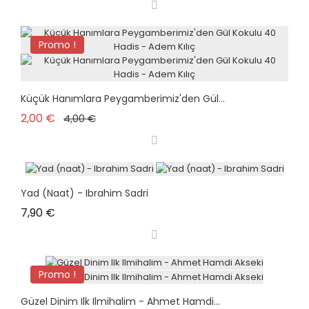
Promo !
Küçük Hanımlara Peygamberimiz'den Gül...
Prix de base
Prix
2,00 €
4,00 €
Yad (naat) - Ibrahim Sadri
Prix
7,90 €
Promo !
Güzel Dinim Ilk Ilmihalim - Ahmet Hamdi...