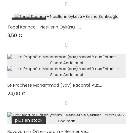
plus en stock
Topal Karınca - Nesillerin Öyküsü -...
Prix
3,50 €
Le Prophète Mohammad (sav) Raconté Aux...
Prix
24,00 €
plus en stock
Boyuyorum Öğreniyorum - Renkler Ve...