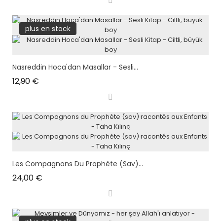
plus en stock
Nasreddin Hoca'dan Masallar - Sesli...
Prix
12,90 €
Les Compagnons Du Prophète (sav)...
Prix
24,00 €