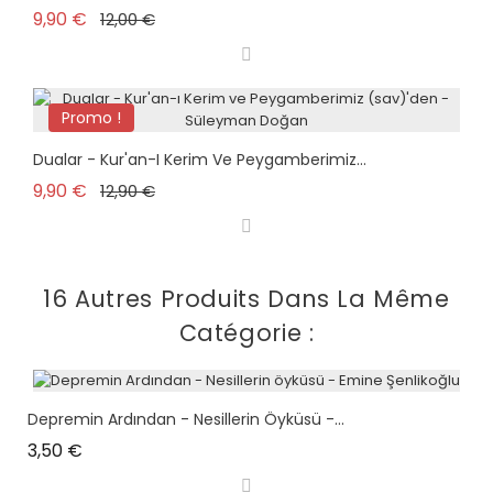
Prix de base
Prix
9,90 €
12,00 €
Promo !
plus en stock
Dualar - Kur'an-I Kerim Ve Peygamberimiz...
Prix de base
Prix
9,90 €
12,90 €
16 Autres Produits Dans La Même
Catégorie :
Depremin Ardından - Nesillerin Öyküsü -...
Prix
3,50 €