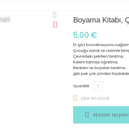
Boyama Kitabı, Ç
5,00 €
El-göz koordinasyonu sağlam
Çocuğu sanat ve resimle tanış
Çevredeki şekilleri tanıtma,
Kalem tutmayı öğretme,
Renkleri ve boyaları tanıtma...
gibi pek çok yönden faydalıdır
Quantité

plus en stock
Ajouter au pan