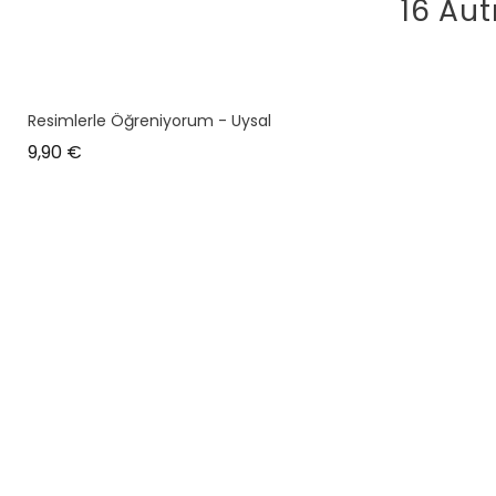
16 Aut
Resimlerle Öğreniyorum - Uysal
Prix
9,90 €