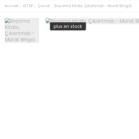
Accueil
KITAP
Çocuk
Boyama Kitabı, Çıkartmalı - Murat Bingöl
plus en stock