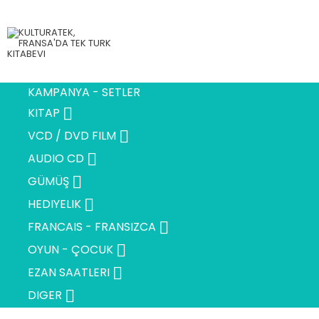
KAMPANYA - SETLER

KITAP

VCD / DVD FILM

AUDIO CD

GÜMÜŞ

HEDIYELIK

FRANCAIS - FRANSIZCA

OYUN - ÇOCUK

EZAN SAATLERI

DIGER