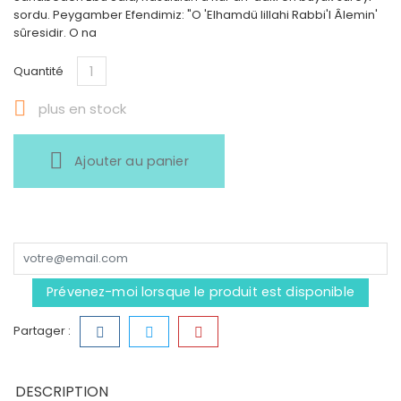
sordu. Peygamber Efendimiz: "O 'Elhamdü lillahi Rabbi'l Âlemin'
sûresidir. O na
Quantité

plus en stock
Ajouter au panier
Prévenez-moi lorsque le produit est disponible
Partager :
DESCRIPTION