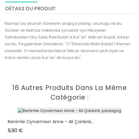
DÉTAILS DU PRODUIT
Namaz'da okunan Sûrelerin arapça yazılışı, okunuşu ve bu
Sûreler ve Namaz hakkında çocuklar için hikayeler...
Sahabeden Ebu Said, Rasûlulah'a Kur'an' daki en büyük sûreyi
sordu. Peygamber Efendimiz: "O 'Elhamdü lillahi Rabbi'l Âlemin'
sûresidir. O namazlarda tekrar tekrar okunana yedi âyet ve
bana verilen yüce Kur'an' dır buyurdu".
16 Autres Produits Dans La Même
Catégorie :
Benimle Oynarmısın Anne - Ali Çankırılı,...
Prix
9,90 €