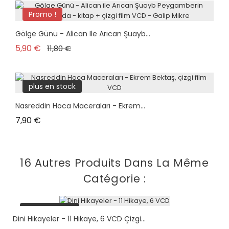
Promo !
plus en stock
Gölge Günü - Alican Ile Arıcan Şuayb...
Prix de base
Prix
5,90 €
11,80 €
plus en stock
Nasreddin Hoca Maceraları - Ekrem...
Prix
7,90 €
16 Autres Produits Dans La Même
Catégorie :
plus en stock
Dini Hikayeler - 11 Hikaye, 6 VCD Çizgi...