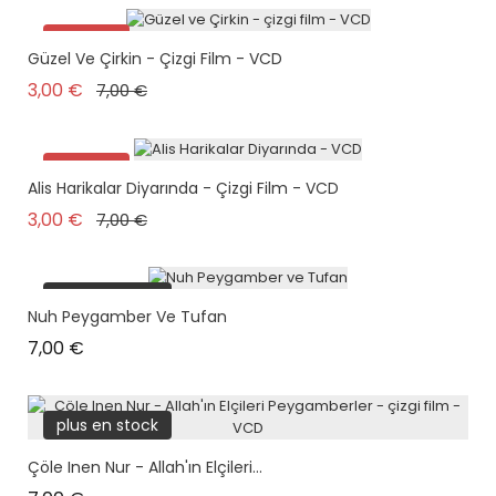
Promo !
Güzel Ve Çirkin - Çizgi Film - VCD
Prix de base
Prix
3,00 €
7,00 €
Promo !
Alis Harikalar Diyarında - Çizgi Film - VCD
Prix de base
Prix
3,00 €
7,00 €
plus en stock
Nuh Peygamber Ve Tufan
Prix
7,00 €
plus en stock
Çöle Inen Nur - Allah'ın Elçileri...