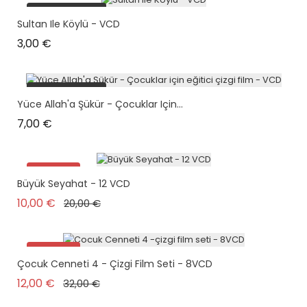
plus en stock
Sultan Ile Köylü - VCD
Prix
3,00 €
plus en stock
Yüce Allah'a Şükür - Çocuklar Için...
Prix
7,00 €
Promo !
Büyük Seyahat - 12 VCD
Prix de base
Prix
10,00 €
20,00 €
Promo !
Çocuk Cenneti 4 - Çizgi Film Seti - 8VCD
plus en stock
Prix de base
Prix
12,00 €
32,00 €