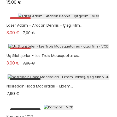
Prix
15,00 €
Promo !
Lazer Adam - Afacan Dennis - Çizgi Film...
Prix de base
Prix
3,00 €
7,00 €
Promo !
Üç Silahşörler - Les Trois Mousquetaires...
plus en stock
Prix de base
Prix
3,00 €
7,00 €
plus en stock
Nasreddin Hoca Maceraları - Ekrem...
Prix
7,90 €
plus en stock
Karagöz - VCD