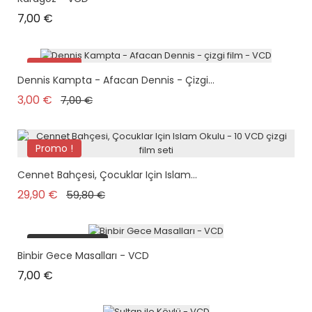
Prix
7,00 €
Promo !
Dennis Kampta - Afacan Dennis - Çizgi...
Prix de base
Prix
3,00 €
7,00 €
Promo !
plus en stock
Cennet Bahçesi, Çocuklar Için Islam...
Prix de base
Prix
29,90 €
59,80 €
plus en stock
Binbir Gece Masalları - VCD
Prix
7,00 €