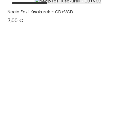
plus en stock
Necip Fazıl Kısakürek - CD+VCD
Prix
7,00 €