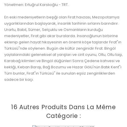
Yönetmen: Ertuğrul Karslıoğlu - TRT.
En eski medeniyetlerin beşiği olan Fırat havzası, Mezopotamya
uygarlıklarından başlayarak, insanlık tarihinin sırlarını barındırır.
Urartu, Babil, Sümer, Selçuklu ve Osmanlıların kurduğu
medeniyetler, Fırat gibi akar buralarda. İnsanoğlunun birbirine
eklenip gelen hayat hikayesinin en önemli köşe taşlarıdır Fırat"ın
Türküsü"nde söylenen. Bugün de kültür zenginidir Fırat. Bingöl
yaylalarındaki geleneksel at yarışları ve cirit oyunu, Oltu, Oltu taşı,
Karabağ kilimleri ve Bingöl düğünleri Sonra Çedene kahvesi ve
kekliği, Keban Barajı, Bağ Bozumu ve Hazar Gölü'nün Batık Kent"i
Tüm bunlar, Fırat"ın Türküsü" ile sunulan eşsiz zenginliklerden
sadece bir kaçı.
16 Autres Produits Dans La Même
Catégorie :