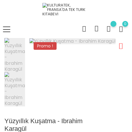
0
Promo !
Yüzyıllık Kuşatma - Ibrahim
Karagül