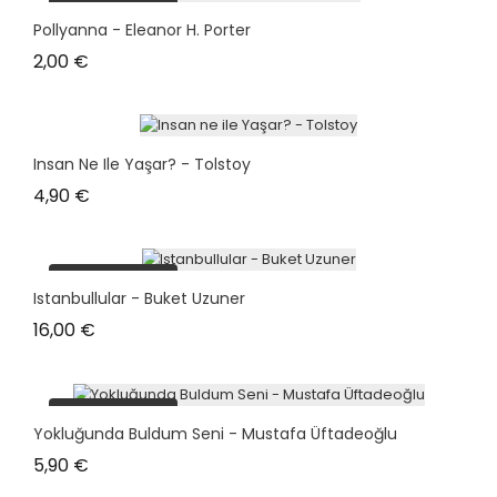
plus en stock
Pollyanna - Eleanor H. Porter
Prix
2,00 €
Insan Ne Ile Yaşar? - Tolstoy
Prix
4,90 €
plus en stock
Istanbullular - Buket Uzuner
Prix
16,00 €
plus en stock
Yokluğunda Buldum Seni - Mustafa Üftadeoğlu
Prix
5,90 €