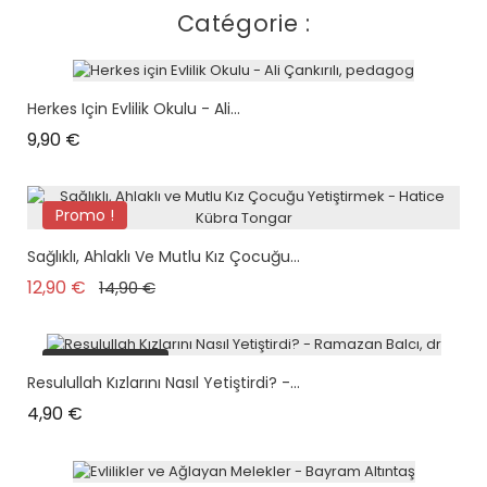
Catégorie :
Herkes Için Evlilik Okulu - Ali...
Prix
9,90 €
Promo !
Sağlıklı, Ahlaklı Ve Mutlu Kız Çocuğu...
Prix de base
Prix
12,90 €
14,90 €
plus en stock
Resulullah Kızlarını Nasıl Yetiştirdi? -...
Prix
4,90 €