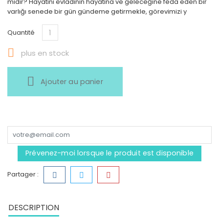
midir? Hayatını evladının hayatına ve geleceğine feda eden bir
varlığı senede bir gün gündeme getirmekle, görevimizi y
Quantité

plus en stock
Ajouter au panier
Prévenez-moi lorsque le produit est disponible
Partager :
DESCRIPTION